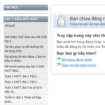
THƯ MỤC
Bạn chưa đăng 
CÁC Ý KIẾN MỚI NHẤT
Trang này yêu cầu bạn phả
rất tuyệt...
...
Truy cập trang này như t
Giới thiệu SGK Giáo dục thể chất
lớp 4...
Bạn phải mở trang đăng nhập, s
khẩu đã đăng ký rồi nhấn nút "Đ
Tài liệu phục vụ bồi dưỡng GV
sử dụng SGK...
Bạn làm gì tiếp theo?
Bài giảng rất sinh động. Cảm ơn
Mở trang đăng nhập
thầy N nhiều...
Quay trở lại trang trước
Kế hoạch giảng dạy lớp 4 SGK -
KNTT Môn...
Toán 1 KNTT. Bài 1 Tiết 2....
Toán 1 KNTT. Bài 1 Tiết 1....
Toán 1 KNTT. Bài Các số từ 0
đến 10...
TUẦN 2- Bài 4. Phân số thập
phân...