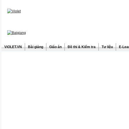
ViOLET.VN
Bài giảng
Giáo án
Đề thi & Kiểm tra
Tư liệu
E-Lea