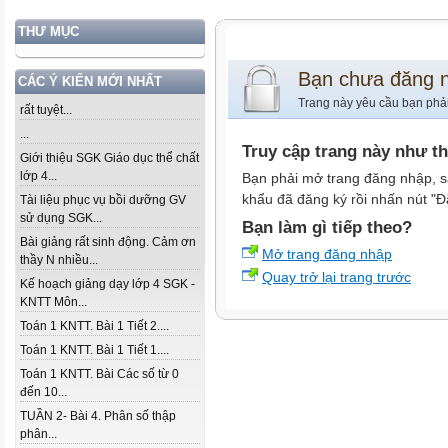
THƯ MỤC
Bạn chưa đăng 
CÁC Ý KIẾN MỚI NHẤT
Trang này yêu cầu bạn phả
rất tuyệt...
...
Truy cập trang này như t
Giới thiệu SGK Giáo dục thể chất
lớp 4...
Bạn phải mở trang đăng nhập, s
khẩu đã đăng ký rồi nhấn nút "Đ
Tài liệu phục vụ bồi dưỡng GV
sử dụng SGK...
Bạn làm gì tiếp theo?
Bài giảng rất sinh động. Cảm ơn
Mở trang đăng nhập
thầy N nhiều...
Quay trở lại trang trước
Kế hoạch giảng dạy lớp 4 SGK -
KNTT Môn...
Toán 1 KNTT. Bài 1 Tiết 2....
Toán 1 KNTT. Bài 1 Tiết 1....
Toán 1 KNTT. Bài Các số từ 0
đến 10...
TUẦN 2- Bài 4. Phân số thập
phân...