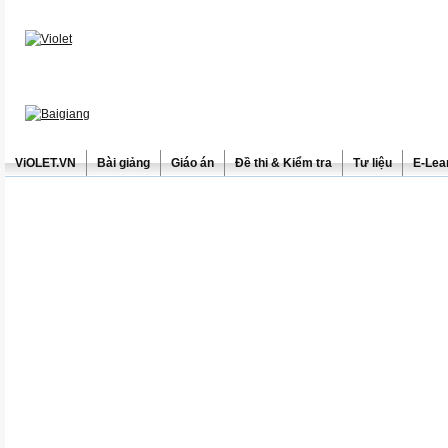
ViOLET.VN
Bài giảng
Giáo án
Đề thi & Kiểm tra
Tư liệu
E-Lea