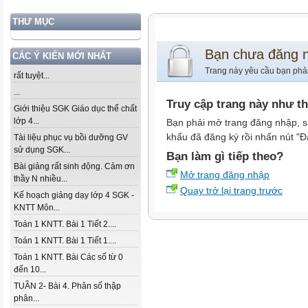
THƯ MỤC
Bạn chưa đăng 
CÁC Ý KIẾN MỚI NHẤT
Trang này yêu cầu bạn phả
rất tuyệt...
...
Truy cập trang này như t
Giới thiệu SGK Giáo dục thể chất
lớp 4...
Bạn phải mở trang đăng nhập, s
khẩu đã đăng ký rồi nhấn nút "Đ
Tài liệu phục vụ bồi dưỡng GV
sử dụng SGK...
Bạn làm gì tiếp theo?
Bài giảng rất sinh động. Cảm ơn
Mở trang đăng nhập
thầy N nhiều...
Quay trở lại trang trước
Kế hoạch giảng dạy lớp 4 SGK -
KNTT Môn...
Toán 1 KNTT. Bài 1 Tiết 2....
Toán 1 KNTT. Bài 1 Tiết 1....
Toán 1 KNTT. Bài Các số từ 0
đến 10...
TUẦN 2- Bài 4. Phân số thập
phân...