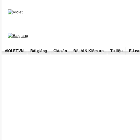
ViOLET.VN
Bài giảng
Giáo án
Đề thi & Kiểm tra
Tư liệu
E-Lea