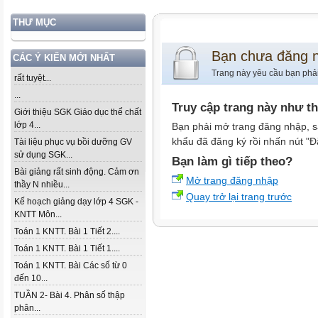
THƯ MỤC
Bạn chưa đăng 
CÁC Ý KIẾN MỚI NHẤT
Trang này yêu cầu bạn phả
rất tuyệt...
...
Truy cập trang này như t
Giới thiệu SGK Giáo dục thể chất
lớp 4...
Bạn phải mở trang đăng nhập, s
khẩu đã đăng ký rồi nhấn nút "Đ
Tài liệu phục vụ bồi dưỡng GV
sử dụng SGK...
Bạn làm gì tiếp theo?
Bài giảng rất sinh động. Cảm ơn
Mở trang đăng nhập
thầy N nhiều...
Quay trở lại trang trước
Kế hoạch giảng dạy lớp 4 SGK -
KNTT Môn...
Toán 1 KNTT. Bài 1 Tiết 2....
Toán 1 KNTT. Bài 1 Tiết 1....
Toán 1 KNTT. Bài Các số từ 0
đến 10...
TUẦN 2- Bài 4. Phân số thập
phân...