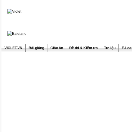
ViOLET.VN
Bài giảng
Giáo án
Đề thi & Kiểm tra
Tư liệu
E-Lea