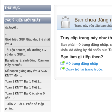
THƯ MỤC
Bạn chưa đăng 
CÁC Ý KIẾN MỚI NHẤT
Trang này yêu cầu bạn phả
rất tuyệt...
...
Truy cập trang này như t
Giới thiệu SGK Giáo dục thể chất
lớp 4...
Bạn phải mở trang đăng nhập, s
khẩu đã đăng ký rồi nhấn nút "Đ
Tài liệu phục vụ bồi dưỡng GV
sử dụng SGK...
Bạn làm gì tiếp theo?
Bài giảng rất sinh động. Cảm ơn
Mở trang đăng nhập
thầy N nhiều...
Quay trở lại trang trước
Kế hoạch giảng dạy lớp 4 SGK -
KNTT Môn...
Toán 1 KNTT. Bài 1 Tiết 2....
Toán 1 KNTT. Bài 1 Tiết 1....
Toán 1 KNTT. Bài Các số từ 0
đến 10...
TUẦN 2- Bài 4. Phân số thập
phân...