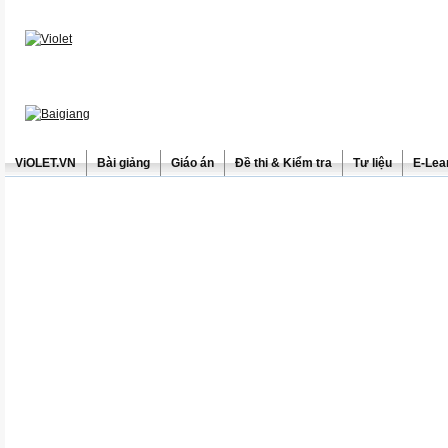
ViOLET.VN
Bài giảng
Giáo án
Đề thi & Kiểm tra
Tư liệu
E-Lea