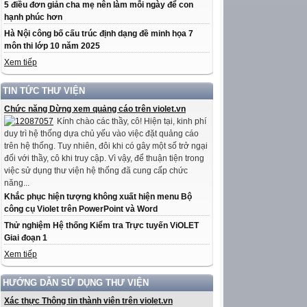
5 điều đơn giản cha mẹ nên làm mỗi ngày để con
hạnh phúc hơn
Hà Nội công bố cấu trúc định dạng đề minh họa 7
môn thi lớp 10 năm 2025
Xem tiếp
TIN TỨC THƯ VIỆN
Chức năng Dừng xem quảng cáo trên violet.vn
Kính chào các thầy, cô! Hiện tại, kinh phí
duy trì hệ thống dựa chủ yếu vào việc đặt quảng cáo
trên hệ thống. Tuy nhiên, đôi khi có gây một số trở ngại
đối với thầy, cô khi truy cập. Vì vậy, để thuận tiện trong
việc sử dụng thư viện hệ thống đã cung cấp chức
năng...
Khắc phục hiện tượng không xuất hiện menu Bộ
công cụ Violet trên PowerPoint và Word
Thử nghiệm Hệ thống Kiểm tra Trực tuyến ViOLET
Giai đoạn 1
Xem tiếp
HƯỚNG DẪN SỬ DỤNG THƯ VIỆN
Xác thực Thông tin thành viên trên violet.vn