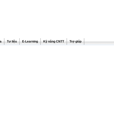
ra
Tư liệu
E-Learning
Kỹ năng CNTT
Trợ giúp