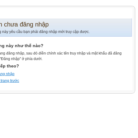
n chưa đăng nhập
g này yêu cầu bạn phải đăng nhập mới truy cập được.
ang này như thế nào?
ang đăng nhập, sau đó điền chính xác tên truy nhập và mật khẩu đã đăng
 "Đăng nhập" ở phía dưới.
iếp theo?
ăng nhập
 trang trước