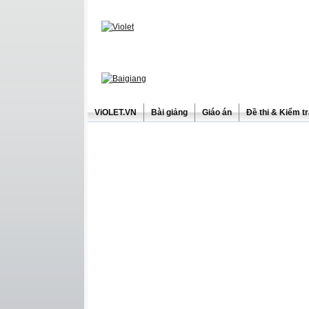
ViOLET.VN
Bài giảng
Giáo án
Đề thi & Kiểm t