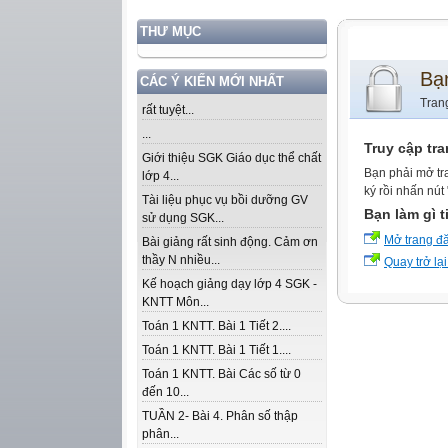
THƯ MỤC
Bạ
CÁC Ý KIẾN MỚI NHẤT
Tran
rất tuyệt...
...
Truy cập tr
Giới thiệu SGK Giáo dục thể chất
Bạn phải mở tr
lớp 4...
ký rồi nhấn nút
Tài liệu phục vụ bồi dưỡng GV
Bạn làm gì t
sử dụng SGK...
Mở trang đ
Bài giảng rất sinh động. Cảm ơn
thầy N nhiều...
Quay trở lại
Kế hoạch giảng dạy lớp 4 SGK -
KNTT Môn...
Toán 1 KNTT. Bài 1 Tiết 2....
Toán 1 KNTT. Bài 1 Tiết 1....
Toán 1 KNTT. Bài Các số từ 0
đến 10...
TUẦN 2- Bài 4. Phân số thập
phân...