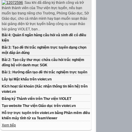
Sau khi đã đăng ký thành công và trở
thành thành viên của Thư viện trực tuyến, nếu bạn
muốn tạo trang riêng cho Trường, Phòng Giáo dục, Sở
Giáo dục, cho cá nhân mình hay bạn muốn soạn thảo
bài giảng điện tử trực tuyến bằng công cụ soạn thảo
bài giảng ViOLET, bạn...
Bài 4: Quản lí ngân hàng câu hỏi và sinh đề có điều
kiện
Bài 3: Tạo đề thi trắc nghiệm trực tuyến dạng chọn
một đáp án đúng
Bài 2: Tạo cây thư mục chứa câu hỏi trắc nghiệm
đồng bộ với danh mục SGK
Bài 1: Hướng dẫn tạo đề thi trắc nghiệm trực tuyến
Lấy lại Mật khẩu trên violet.vn
Kích hoạt tài khoản (Xác nhận thông tin liên hệ) trên
violet.vn
Đăng ký Thành viên trên Thư viện ViOLET
Tạo website Thư viện Giáo dục trên violet.vn
Hỗ trợ trực tuyến trên violet.vn bằng Phần mềm điều
khiển máy tính từ xa TeamViewer
Xem tiếp