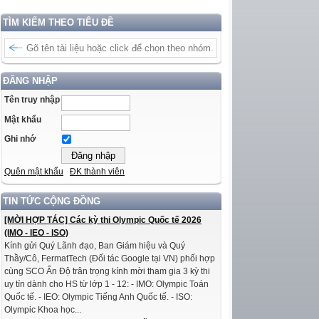
TÌM KIẾM THEO TIÊU ĐỀ
ĐĂNG NHẬP
Tên truy nhập
Mật khẩu
Ghi nhớ
Quên mật khẩu
ĐK thành viên
TIN TỨC CỘNG ĐỒNG
[MỜI HỢP TÁC] Các kỳ thi Olympic Quốc tế 2026
(IMO - IEO - ISO)
Kính gửi Quý Lãnh đạo, Ban Giám hiệu và Quý
Thầy/Cô, FermatTech (Đối tác Google tại VN) phối hợp
cùng SCO Ấn Độ trân trọng kính mời tham gia 3 kỳ thi
uy tín dành cho HS từ lớp 1 - 12: - IMO: Olympic Toán
Quốc tế. - IEO: Olympic Tiếng Anh Quốc tế. - ISO:
Olympic Khoa học...