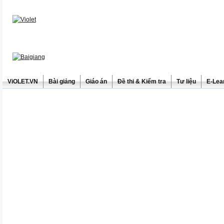
ViOLET.VN
Bài giảng
Giáo án
Đề thi & Kiểm tra
Tư liệu
E-Lea