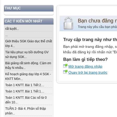
THƯ MỤC
Bạn chưa đăng 
CÁC Ý KIẾN MỚI NHẤT
Trang này yêu cầu bạn phả
rất tuyệt...
...
Truy cập trang này như t
Giới thiệu SGK Giáo dục thể chất
lớp 4...
Bạn phải mở trang đăng nhập, s
khẩu đã đăng ký rồi nhấn nút "Đ
Tài liệu phục vụ bồi dưỡng GV
sử dụng SGK...
Bạn làm gì tiếp theo?
Bài giảng rất sinh động. Cảm ơn
Mở trang đăng nhập
thầy N nhiều...
Quay trở lại trang trước
Kế hoạch giảng dạy lớp 4 SGK -
KNTT Môn...
Toán 1 KNTT. Bài 1 Tiết 2....
Toán 1 KNTT. Bài 1 Tiết 1....
Toán 1 KNTT. Bài Các số từ 0
đến 10...
TUẦN 2- Bài 4. Phân số thập
phân...