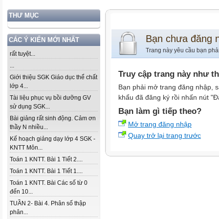
THƯ MỤC
Bạn chưa đăng 
CÁC Ý KIẾN MỚI NHẤT
Trang này yêu cầu bạn phả
rất tuyệt...
...
Truy cập trang này như t
Giới thiệu SGK Giáo dục thể chất
lớp 4...
Bạn phải mở trang đăng nhập, s
khẩu đã đăng ký rồi nhấn nút "Đ
Tài liệu phục vụ bồi dưỡng GV
sử dụng SGK...
Bạn làm gì tiếp theo?
Bài giảng rất sinh động. Cảm ơn
Mở trang đăng nhập
thầy N nhiều...
Quay trở lại trang trước
Kế hoạch giảng dạy lớp 4 SGK -
KNTT Môn...
Toán 1 KNTT. Bài 1 Tiết 2....
Toán 1 KNTT. Bài 1 Tiết 1....
Toán 1 KNTT. Bài Các số từ 0
đến 10...
TUẦN 2- Bài 4. Phân số thập
phân...