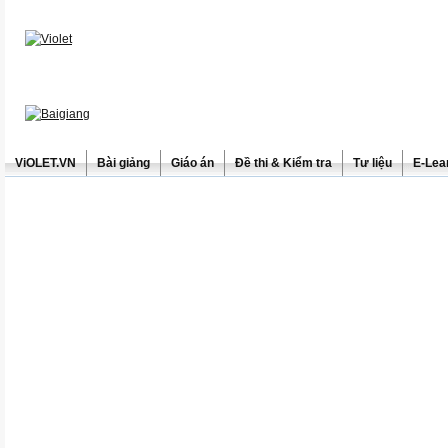
ViOLET.VN
Bài giảng
Giáo án
Đề thi & Kiểm tra
Tư liệu
E-Lea