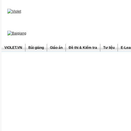
ViOLET.VN
Bài giảng
Giáo án
Đề thi & Kiểm tra
Tư liệu
E-Lea