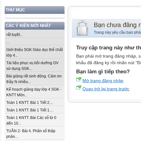
THƯ MỤC
Bạn chưa đăng 
CÁC Ý KIẾN MỚI NHẤT
Trang này yêu cầu bạn phả
rất tuyệt...
...
Truy cập trang này như t
Giới thiệu SGK Giáo dục thể chất
lớp 4...
Bạn phải mở trang đăng nhập, s
khẩu đã đăng ký rồi nhấn nút "Đ
Tài liệu phục vụ bồi dưỡng GV
sử dụng SGK...
Bạn làm gì tiếp theo?
Bài giảng rất sinh động. Cảm ơn
Mở trang đăng nhập
thầy N nhiều...
Quay trở lại trang trước
Kế hoạch giảng dạy lớp 4 SGK -
KNTT Môn...
Toán 1 KNTT. Bài 1 Tiết 2....
Toán 1 KNTT. Bài 1 Tiết 1....
Toán 1 KNTT. Bài Các số từ 0
đến 10...
TUẦN 2- Bài 4. Phân số thập
phân...