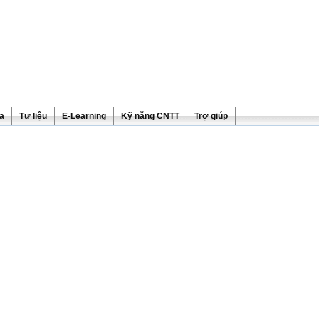
ra
Tư liệu
E-Learning
Kỹ năng CNTT
Trợ giúp