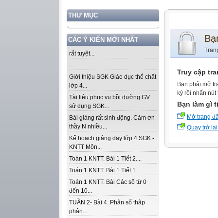
THƯ MỤC
Bạ
CÁC Ý KIẾN MỚI NHẤT
Tran
rất tuyệt...
...
Truy cập tr
Giới thiệu SGK Giáo dục thể chất
Bạn phải mở tr
lớp 4...
ký rồi nhấn nút
Tài liệu phục vụ bồi dưỡng GV
Bạn làm gì t
sử dụng SGK...
Mở trang đ
Bài giảng rất sinh động. Cảm ơn
thầy N nhiều...
Quay trở lại
Kế hoạch giảng dạy lớp 4 SGK -
KNTT Môn...
Toán 1 KNTT. Bài 1 Tiết 2....
Toán 1 KNTT. Bài 1 Tiết 1....
Toán 1 KNTT. Bài Các số từ 0
đến 10...
TUẦN 2- Bài 4. Phân số thập
phân...