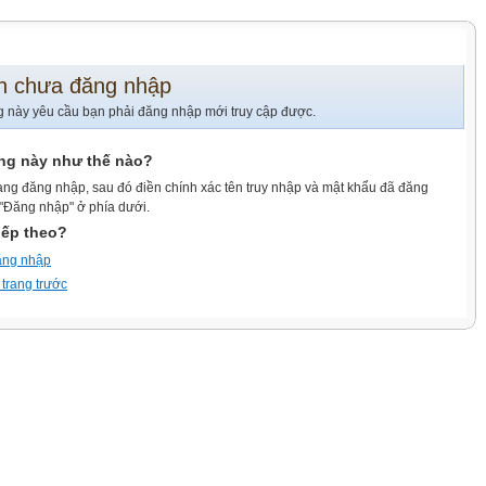
n chưa đăng nhập
g này yêu cầu bạn phải đăng nhập mới truy cập được.
ang này như thế nào?
ang đăng nhập, sau đó điền chính xác tên truy nhập và mật khẩu đã đăng
 "Đăng nhập" ở phía dưới.
iếp theo?
ăng nhập
 trang trước