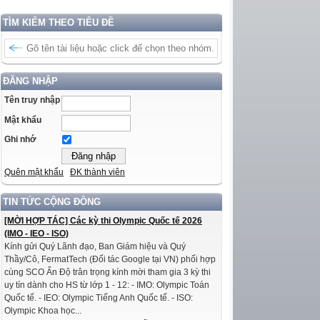
TÌM KIẾM THEO TIÊU ĐỀ
ĐĂNG NHẬP
Tên truy nhập
Mật khẩu
Ghi nhớ
Quên mật khẩu
ĐK thành viên
TIN TỨC CỘNG ĐỒNG
[MỜI HỢP TÁC] Các kỳ thi Olympic Quốc tế 2026
(IMO - IEO - ISO)
Kính gửi Quý Lãnh đạo, Ban Giám hiệu và Quý
Thầy/Cô, FermatTech (Đối tác Google tại VN) phối hợp
cùng SCO Ấn Độ trân trọng kính mời tham gia 3 kỳ thi
uy tín dành cho HS từ lớp 1 - 12: - IMO: Olympic Toán
Quốc tế. - IEO: Olympic Tiếng Anh Quốc tế. - ISO:
Olympic Khoa học...