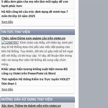
5 điều đơn giản cha mẹ nên làm mỗi ngày để con
hạnh phúc hơn
Hà Nội công bố cấu trúc định dạng đề minh họa 7
môn thi lớp 10 năm 2025
Xem tiếp
TIN TỨC THƯ VIỆN
Chức năng Dừng xem quảng cáo trên violet.vn
Kính chào các thầy, cô! Hiện tại, kinh phí
duy trì hệ thống dựa chủ yếu vào việc đặt quảng cáo
trên hệ thống. Tuy nhiên, đôi khi có gây một số trở ngại
đối với thầy, cô khi truy cập. Vì vậy, để thuận tiện trong
việc sử dụng thư viện hệ thống đã cung cấp chức
năng...
Khắc phục hiện tượng không xuất hiện menu Bộ
công cụ Violet trên PowerPoint và Word
Thử nghiệm Hệ thống Kiểm tra Trực tuyến ViOLET
Giai đoạn 1
Xem tiếp
HƯỚNG DẪN SỬ DỤNG THƯ VIỆN
Xác thực Thông tin thành viên trên violet.vn