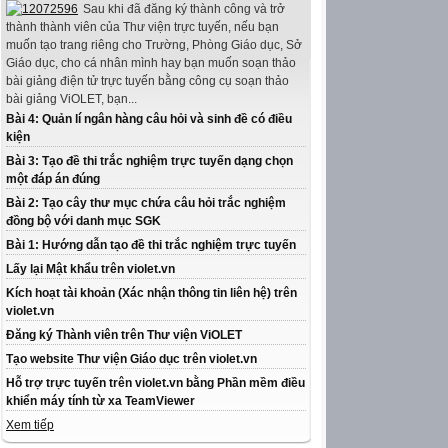
Sau khi đã đăng ký thành công và trở
thành thành viên của Thư viện trực tuyến, nếu bạn
muốn tạo trang riêng cho Trường, Phòng Giáo dục, Sở
Giáo dục, cho cá nhân mình hay bạn muốn soạn thảo
bài giảng điện tử trực tuyến bằng công cụ soạn thảo
bài giảng ViOLET, bạn...
Bài 4: Quản lí ngân hàng câu hỏi và sinh đề có điều
kiện
Bài 3: Tạo đề thi trắc nghiệm trực tuyến dạng chọn
một đáp án đúng
Bài 2: Tạo cây thư mục chứa câu hỏi trắc nghiệm
đồng bộ với danh mục SGK
Bài 1: Hướng dẫn tạo đề thi trắc nghiệm trực tuyến
Lấy lại Mật khẩu trên violet.vn
Kích hoạt tài khoản (Xác nhận thông tin liên hệ) trên
violet.vn
Đăng ký Thành viên trên Thư viện ViOLET
Tạo website Thư viện Giáo dục trên violet.vn
Hỗ trợ trực tuyến trên violet.vn bằng Phần mềm điều
khiển máy tính từ xa TeamViewer
Xem tiếp