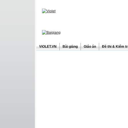
ViOLET.VN
Bài giảng
Giáo án
Đề thi & Kiểm t