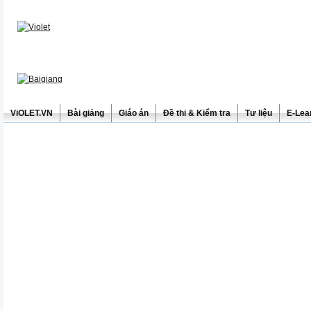
ViOLET.VN
Bài giảng
Giáo án
Đề thi & Kiểm tra
Tư liệu
E-Lea