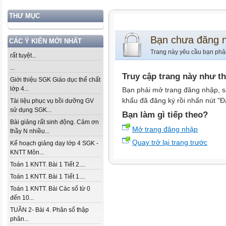
THƯ MỤC
Bạn chưa đăng 
CÁC Ý KIẾN MỚI NHẤT
Trang này yêu cầu bạn phả
rất tuyệt...
...
Truy cập trang này như t
Giới thiệu SGK Giáo dục thể chất
lớp 4...
Bạn phải mở trang đăng nhập, s
khẩu đã đăng ký rồi nhấn nút "Đ
Tài liệu phục vụ bồi dưỡng GV
sử dụng SGK...
Bạn làm gì tiếp theo?
Bài giảng rất sinh động. Cảm ơn
Mở trang đăng nhập
thầy N nhiều...
Quay trở lại trang trước
Kế hoạch giảng dạy lớp 4 SGK -
KNTT Môn...
Toán 1 KNTT. Bài 1 Tiết 2....
Toán 1 KNTT. Bài 1 Tiết 1....
Toán 1 KNTT. Bài Các số từ 0
đến 10...
TUẦN 2- Bài 4. Phân số thập
phân...