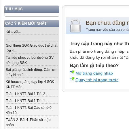
THƯ MỤC
Bạn chưa đăng 
CÁC Ý KIẾN MỚI NHẤT
Trang này yêu cầu bạn phả
rất tuyệt...
...
Truy cập trang này như t
Giới thiệu SGK Giáo dục thể chất
lớp 4...
Bạn phải mở trang đăng nhập, s
khẩu đã đăng ký rồi nhấn nút "Đ
Tài liệu phục vụ bồi dưỡng GV
sử dụng SGK...
Bạn làm gì tiếp theo?
Bài giảng rất sinh động. Cảm ơn
Mở trang đăng nhập
thầy N nhiều...
Quay trở lại trang trước
Kế hoạch giảng dạy lớp 4 SGK -
KNTT Môn...
Toán 1 KNTT. Bài 1 Tiết 2....
Toán 1 KNTT. Bài 1 Tiết 1....
Toán 1 KNTT. Bài Các số từ 0
đến 10...
TUẦN 2- Bài 4. Phân số thập
phân...