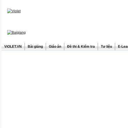
ViOLET.VN
Bài giảng
Giáo án
Đề thi & Kiểm tra
Tư liệu
E-Lea