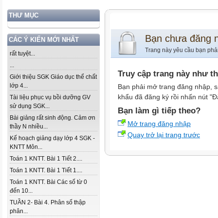
THƯ MỤC
Bạn chưa đăng 
CÁC Ý KIẾN MỚI NHẤT
Trang này yêu cầu bạn phả
rất tuyệt...
...
Truy cập trang này như t
Giới thiệu SGK Giáo dục thể chất
lớp 4...
Bạn phải mở trang đăng nhập, s
khẩu đã đăng ký rồi nhấn nút "Đ
Tài liệu phục vụ bồi dưỡng GV
sử dụng SGK...
Bạn làm gì tiếp theo?
Bài giảng rất sinh động. Cảm ơn
Mở trang đăng nhập
thầy N nhiều...
Quay trở lại trang trước
Kế hoạch giảng dạy lớp 4 SGK -
KNTT Môn...
Toán 1 KNTT. Bài 1 Tiết 2....
Toán 1 KNTT. Bài 1 Tiết 1....
Toán 1 KNTT. Bài Các số từ 0
đến 10...
TUẦN 2- Bài 4. Phân số thập
phân...