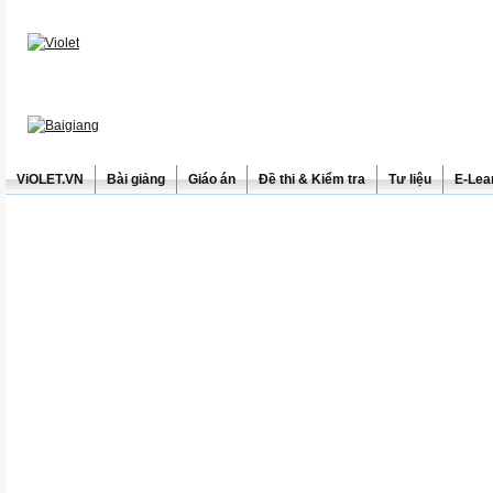
ViOLET.VN
Bài giảng
Giáo án
Đề thi & Kiểm tra
Tư liệu
E-Lea