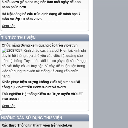
5 điều đơn giản cha mẹ nên làm mỗi ngày để con
hạnh phúc hơn
Hà Nội công bố cấu trúc định dạng đề minh họa 7
môn thi lớp 10 năm 2025
Xem tiếp
TIN TỨC THƯ VIỆN
Chức năng Dừng xem quảng cáo trên violet.vn
Kính chào các thầy, cô! Hiện tại, kinh phí
duy trì hệ thống dựa chủ yếu vào việc đặt quảng cáo
trên hệ thống. Tuy nhiên, đôi khi có gây một số trở ngại
đối với thầy, cô khi truy cập. Vì vậy, để thuận tiện trong
việc sử dụng thư viện hệ thống đã cung cấp chức
năng...
Khắc phục hiện tượng không xuất hiện menu Bộ
công cụ Violet trên PowerPoint và Word
Thử nghiệm Hệ thống Kiểm tra Trực tuyến ViOLET
Giai đoạn 1
Xem tiếp
HƯỚNG DẪN SỬ DỤNG THƯ VIỆN
Xác thực Thông tin thành viên trên violet.vn