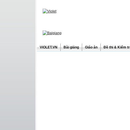
ViOLET.VN
Bài giảng
Giáo án
Đề thi & Kiểm t