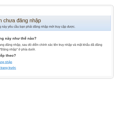
n chưa đăng nhập
g này yêu cầu bạn phải đăng nhập mới truy cập được.
ang này như thế nào?
ang đăng nhập, sau đó điền chính xác tên truy nhập và mật khẩu đã đăng
 "Đăng nhập" ở phía dưới.
iếp theo?
ăng nhập
 trang trước