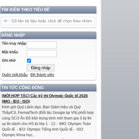
TÌM KIẾM THEO TIÊU ĐỀ
ĐĂNG NHẬP
Tên truy nhập
Mật khẩu
Ghi nhớ
Quên mật khẩu
ĐK thành viên
TIN TỨC CỘNG ĐỒNG
[MỜI HỢP TÁC] Các kỳ thi Olympic Quốc tế 2026
(IMO - IEO - ISO)
Kính gửi Quý Lãnh đạo, Ban Giám hiệu và Quý
Thầy/Cô, FermatTech (Đối tác Google tại VN) phối hợp
cùng SCO Ấn Độ trân trọng kính mời tham gia 3 kỳ thi
uy tín dành cho HS từ lớp 1 - 12: - IMO: Olympic Toán
Quốc tế. - IEO: Olympic Tiếng Anh Quốc tế. - ISO:
Olympic Khoa học...