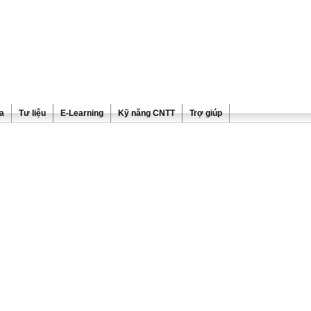
ra
Tư liệu
E-Learning
Kỹ năng CNTT
Trợ giúp