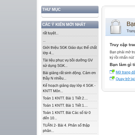
THƯ MỤC
Bạ
CÁC Ý KIẾN MỚI NHẤT
Tran
rất tuyệt...
...
Truy cập tr
Giới thiệu SGK Giáo dục thể chất
Bạn phải mở tr
lớp 4...
ký rồi nhấn nút
Tài liệu phục vụ bồi dưỡng GV
Bạn làm gì t
sử dụng SGK...
Mở trang đ
Bài giảng rất sinh động. Cảm ơn
thầy N nhiều...
Quay trở lại
Kế hoạch giảng dạy lớp 4 SGK -
KNTT Môn...
Toán 1 KNTT. Bài 1 Tiết 2....
Toán 1 KNTT. Bài 1 Tiết 1....
Toán 1 KNTT. Bài Các số từ 0
đến 10...
TUẦN 2- Bài 4. Phân số thập
phân...