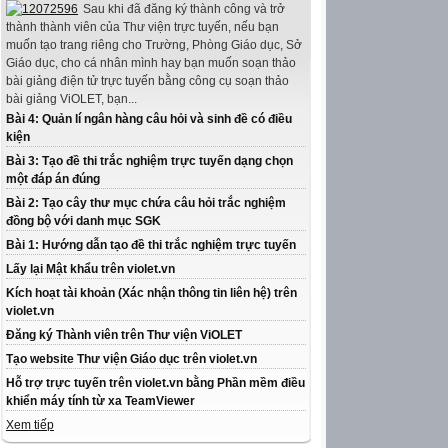
Sau khi đã đăng ký thành công và trở
thành thành viên của Thư viện trực tuyến, nếu bạn
muốn tạo trang riêng cho Trường, Phòng Giáo dục, Sở
Giáo dục, cho cá nhân mình hay bạn muốn soạn thảo
bài giảng điện tử trực tuyến bằng công cụ soạn thảo
bài giảng ViOLET, bạn...
Bài 4: Quản lí ngân hàng câu hỏi và sinh đề có điều
kiện
Bài 3: Tạo đề thi trắc nghiệm trực tuyến dạng chọn
một đáp án đúng
Bài 2: Tạo cây thư mục chứa câu hỏi trắc nghiệm
đồng bộ với danh mục SGK
Bài 1: Hướng dẫn tạo đề thi trắc nghiệm trực tuyến
Lấy lại Mật khẩu trên violet.vn
Kích hoạt tài khoản (Xác nhận thông tin liên hệ) trên
violet.vn
Đăng ký Thành viên trên Thư viện ViOLET
Tạo website Thư viện Giáo dục trên violet.vn
Hỗ trợ trực tuyến trên violet.vn bằng Phần mềm điều
khiển máy tính từ xa TeamViewer
Xem tiếp