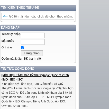
TÌM KIẾM THEO TIÊU ĐỀ
ĐĂNG NHẬP
Tên truy nhập
Mật khẩu
Ghi nhớ
Quên mật khẩu
ĐK thành viên
TIN TỨC CỘNG ĐỒNG
[MỜI HỢP TÁC] Các kỳ thi Olympic Quốc tế 2026
(IMO - IEO - ISO)
Kính gửi Quý Lãnh đạo, Ban Giám hiệu và Quý
Thầy/Cô, FermatTech (Đối tác Google tại VN) phối hợp
cùng SCO Ấn Độ trân trọng kính mời tham gia 3 kỳ thi
uy tín dành cho HS từ lớp 1 - 12: - IMO: Olympic Toán
Quốc tế. - IEO: Olympic Tiếng Anh Quốc tế. - ISO:
Olympic Khoa học...