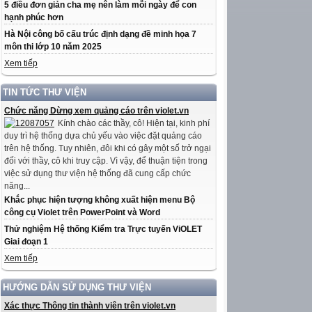
5 điều đơn giản cha mẹ nên làm mỗi ngày để con
hạnh phúc hơn
Hà Nội công bố cấu trúc định dạng đề minh họa 7
môn thi lớp 10 năm 2025
Xem tiếp
TIN TỨC THƯ VIỆN
Chức năng Dừng xem quảng cáo trên violet.vn
Kính chào các thầy, cô! Hiện tại, kinh phí
duy trì hệ thống dựa chủ yếu vào việc đặt quảng cáo
trên hệ thống. Tuy nhiên, đôi khi có gây một số trở ngại
đối với thầy, cô khi truy cập. Vì vậy, để thuận tiện trong
việc sử dụng thư viện hệ thống đã cung cấp chức
năng...
Khắc phục hiện tượng không xuất hiện menu Bộ
công cụ Violet trên PowerPoint và Word
Thử nghiệm Hệ thống Kiểm tra Trực tuyến ViOLET
Giai đoạn 1
Xem tiếp
HƯỚNG DẪN SỬ DỤNG THƯ VIỆN
Xác thực Thông tin thành viên trên violet.vn