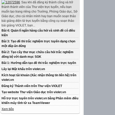
Sau khi đã đăng ký thành công và trở
thành thành viên của Thư viện trực tuyến, nếu bạn
muốn tạo trang riêng cho Trường, Phòng Giáo dục, Sở
Giáo dục, cho cá nhân mình hay bạn muốn soạn thảo
bài giảng điện tử trực tuyến bằng công cụ soạn thảo
bài giảng ViOLET, bạn...
Bài 4: Quản lí ngân hàng câu hỏi và sinh đề có điều
kiện
Bài 3: Tạo đề thi trắc nghiệm trực tuyến dạng chọn
một đáp án đúng
Bài 2: Tạo cây thư mục chứa câu hỏi trắc nghiệm
đồng bộ với danh mục SGK
Bài 1: Hướng dẫn tạo đề thi trắc nghiệm trực tuyến
Lấy lại Mật khẩu trên violet.vn
Kích hoạt tài khoản (Xác nhận thông tin liên hệ) trên
violet.vn
Đăng ký Thành viên trên Thư viện ViOLET
Tạo website Thư viện Giáo dục trên violet.vn
Hỗ trợ trực tuyến trên violet.vn bằng Phần mềm điều
khiển máy tính từ xa TeamViewer
Xem tiếp