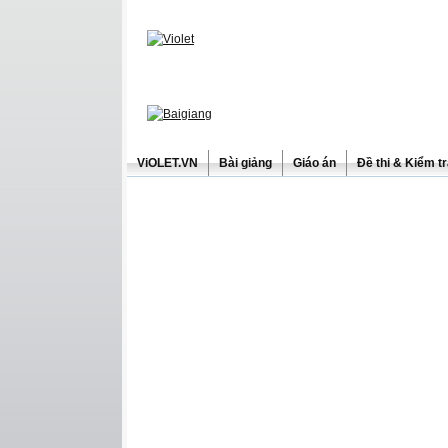
ViOLET.VN
Bài giảng
Giáo án
Đề thi & Kiểm t