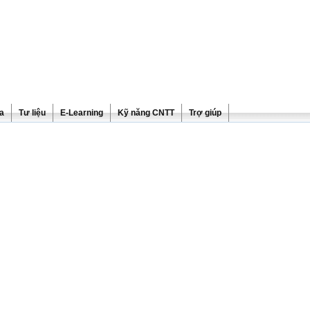
ra
Tư liệu
E-Learning
Kỹ năng CNTT
Trợ giúp