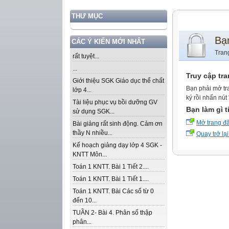
THƯ MỤC
Bạ
CÁC Ý KIẾN MỚI NHẤT
Tran
rất tuyệt...
...
Truy cập tr
Giới thiệu SGK Giáo dục thể chất
Bạn phải mở tr
lớp 4...
ký rồi nhấn nút
Tài liệu phục vụ bồi dưỡng GV
Bạn làm gì t
sử dụng SGK...
Mở trang đ
Bài giảng rất sinh động. Cảm ơn
thầy N nhiều...
Quay trở lại
Kế hoạch giảng dạy lớp 4 SGK -
KNTT Môn...
Toán 1 KNTT. Bài 1 Tiết 2....
Toán 1 KNTT. Bài 1 Tiết 1....
Toán 1 KNTT. Bài Các số từ 0
đến 10...
TUẦN 2- Bài 4. Phân số thập
phân...