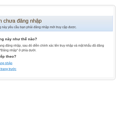
n chưa đăng nhập
g này yêu cầu bạn phải đăng nhập mới truy cập được.
ang này như thế nào?
ang đăng nhập, sau đó điền chính xác tên truy nhập và mật khẩu đã đăng
 "Đăng nhập" ở phía dưới.
iếp theo?
ăng nhập
 trang trước