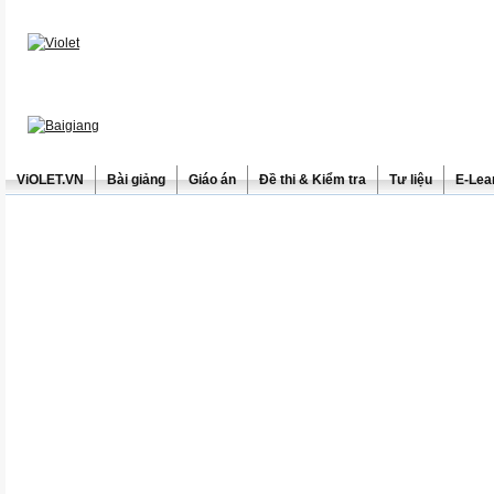
ViOLET.VN
Bài giảng
Giáo án
Đề thi & Kiểm tra
Tư liệu
E-Lea