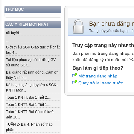
THƯ MỤC
Bạn chưa đăng 
CÁC Ý KIẾN MỚI NHẤT
Trang này yêu cầu bạn phả
rất tuyệt...
...
Truy cập trang này như t
Giới thiệu SGK Giáo dục thể chất
lớp 4...
Bạn phải mở trang đăng nhập, s
khẩu đã đăng ký rồi nhấn nút "Đ
Tài liệu phục vụ bồi dưỡng GV
sử dụng SGK...
Bạn làm gì tiếp theo?
Bài giảng rất sinh động. Cảm ơn
Mở trang đăng nhập
thầy N nhiều...
Quay trở lại trang trước
Kế hoạch giảng dạy lớp 4 SGK -
KNTT Môn...
Toán 1 KNTT. Bài 1 Tiết 2....
Toán 1 KNTT. Bài 1 Tiết 1....
Toán 1 KNTT. Bài Các số từ 0
đến 10...
TUẦN 2- Bài 4. Phân số thập
phân...