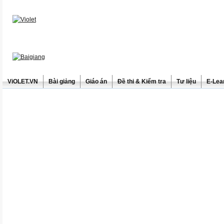
ViOLET.VN
Bài giảng
Giáo án
Đề thi & Kiểm tra
Tư liệu
E-Lea