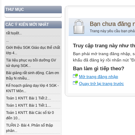
THƯ MỤC
Bạn chưa đăng 
CÁC Ý KIẾN MỚI NHẤT
Trang này yêu cầu bạn phả
rất tuyệt...
...
Truy cập trang này như t
Giới thiệu SGK Giáo dục thể chất
lớp 4...
Bạn phải mở trang đăng nhập, s
khẩu đã đăng ký rồi nhấn nút "Đ
Tài liệu phục vụ bồi dưỡng GV
sử dụng SGK...
Bạn làm gì tiếp theo?
Bài giảng rất sinh động. Cảm ơn
Mở trang đăng nhập
thầy N nhiều...
Quay trở lại trang trước
Kế hoạch giảng dạy lớp 4 SGK -
KNTT Môn...
Toán 1 KNTT. Bài 1 Tiết 2....
Toán 1 KNTT. Bài 1 Tiết 1....
Toán 1 KNTT. Bài Các số từ 0
đến 10...
TUẦN 2- Bài 4. Phân số thập
phân...