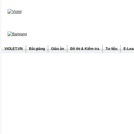
ViOLET.VN
Bài giảng
Giáo án
Đề thi & Kiểm tra
Tư liệu
E-Lea