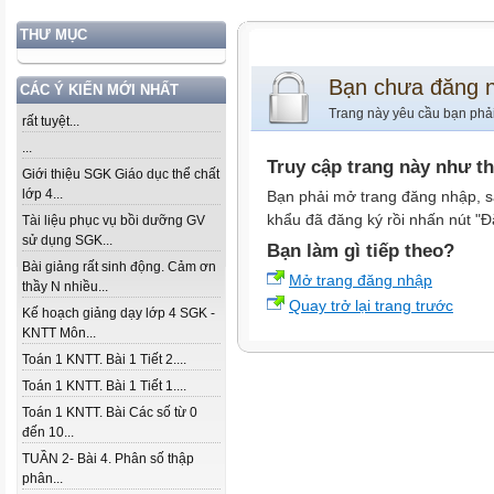
THƯ MỤC
Bạn chưa đăng 
CÁC Ý KIẾN MỚI NHẤT
Trang này yêu cầu bạn phả
rất tuyệt...
...
Truy cập trang này như t
Giới thiệu SGK Giáo dục thể chất
lớp 4...
Bạn phải mở trang đăng nhập, s
khẩu đã đăng ký rồi nhấn nút "Đ
Tài liệu phục vụ bồi dưỡng GV
sử dụng SGK...
Bạn làm gì tiếp theo?
Bài giảng rất sinh động. Cảm ơn
Mở trang đăng nhập
thầy N nhiều...
Quay trở lại trang trước
Kế hoạch giảng dạy lớp 4 SGK -
KNTT Môn...
Toán 1 KNTT. Bài 1 Tiết 2....
Toán 1 KNTT. Bài 1 Tiết 1....
Toán 1 KNTT. Bài Các số từ 0
đến 10...
TUẦN 2- Bài 4. Phân số thập
phân...