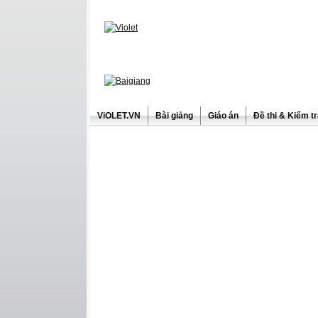
ViOLET.VN
Bài giảng
Giáo án
Đề thi & Kiểm t