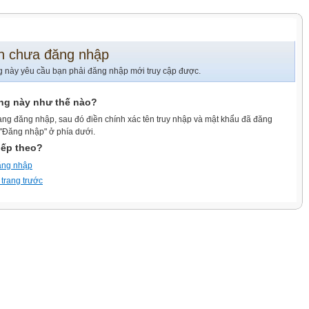
n chưa đăng nhập
g này yêu cầu bạn phải đăng nhập mới truy cập được.
ang này như thế nào?
ang đăng nhập, sau đó điền chính xác tên truy nhập và mật khẩu đã đăng
 "Đăng nhập" ở phía dưới.
iếp theo?
ăng nhập
 trang trước