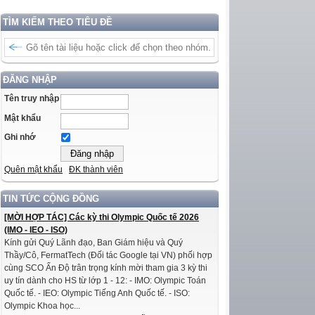
TÌM KIẾM THEO TIÊU ĐỀ
ĐĂNG NHẬP
Tên truy nhập
Mật khẩu
Ghi nhớ
Quên mật khẩu
ĐK thành viên
TIN TỨC CỘNG ĐỒNG
[MỜI HỢP TÁC] Các kỳ thi Olympic Quốc tế 2026
(IMO - IEO - ISO)
Kính gửi Quý Lãnh đạo, Ban Giám hiệu và Quý
Thầy/Cô, FermatTech (Đối tác Google tại VN) phối hợp
cùng SCO Ấn Độ trân trọng kính mời tham gia 3 kỳ thi
uy tín dành cho HS từ lớp 1 - 12: - IMO: Olympic Toán
Quốc tế. - IEO: Olympic Tiếng Anh Quốc tế. - ISO:
Olympic Khoa học...