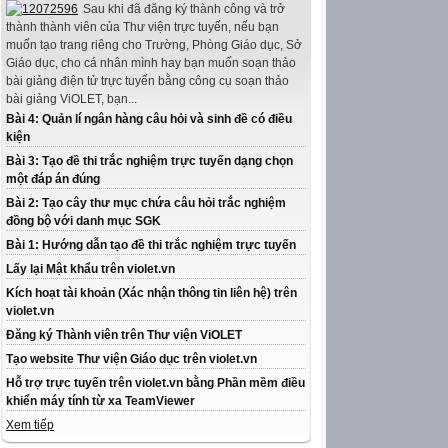
Sau khi đã đăng ký thành công và trở
thành thành viên của Thư viện trực tuyến, nếu bạn
muốn tạo trang riêng cho Trường, Phòng Giáo dục, Sở
Giáo dục, cho cá nhân mình hay bạn muốn soạn thảo
bài giảng điện tử trực tuyến bằng công cụ soạn thảo
bài giảng ViOLET, bạn...
Bài 4: Quản lí ngân hàng câu hỏi và sinh đề có điều
kiện
Bài 3: Tạo đề thi trắc nghiệm trực tuyến dạng chọn
một đáp án đúng
Bài 2: Tạo cây thư mục chứa câu hỏi trắc nghiệm
đồng bộ với danh mục SGK
Bài 1: Hướng dẫn tạo đề thi trắc nghiệm trực tuyến
Lấy lại Mật khẩu trên violet.vn
Kích hoạt tài khoản (Xác nhận thông tin liên hệ) trên
violet.vn
Đăng ký Thành viên trên Thư viện ViOLET
Tạo website Thư viện Giáo dục trên violet.vn
Hỗ trợ trực tuyến trên violet.vn bằng Phần mềm điều
khiển máy tính từ xa TeamViewer
Xem tiếp