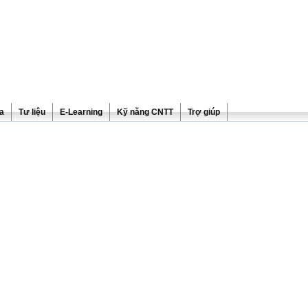
ra
Tư liệu
E-Learning
Kỹ năng CNTT
Trợ giúp