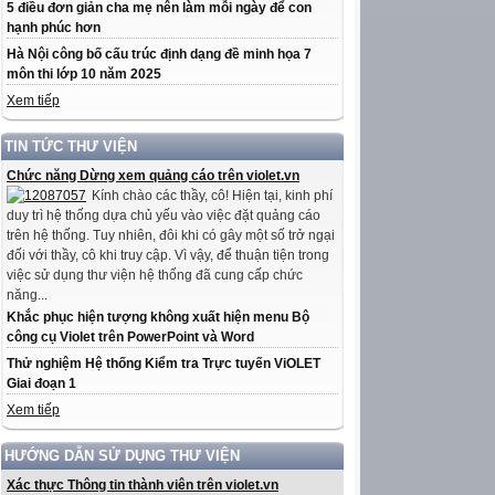
5 điều đơn giản cha mẹ nên làm mỗi ngày để con
hạnh phúc hơn
Hà Nội công bố cấu trúc định dạng đề minh họa 7
môn thi lớp 10 năm 2025
Xem tiếp
TIN TỨC THƯ VIỆN
Chức năng Dừng xem quảng cáo trên violet.vn
Kính chào các thầy, cô! Hiện tại, kinh phí
duy trì hệ thống dựa chủ yếu vào việc đặt quảng cáo
trên hệ thống. Tuy nhiên, đôi khi có gây một số trở ngại
đối với thầy, cô khi truy cập. Vì vậy, để thuận tiện trong
việc sử dụng thư viện hệ thống đã cung cấp chức
năng...
Khắc phục hiện tượng không xuất hiện menu Bộ
công cụ Violet trên PowerPoint và Word
Thử nghiệm Hệ thống Kiểm tra Trực tuyến ViOLET
Giai đoạn 1
Xem tiếp
HƯỚNG DẪN SỬ DỤNG THƯ VIỆN
Xác thực Thông tin thành viên trên violet.vn