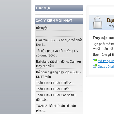
THƯ MỤC
Bạ
CÁC Ý KIẾN MỚI NHẤT
Tran
rất tuyệt...
...
Truy cập tr
Giới thiệu SGK Giáo dục thể chất
Bạn phải mở tr
lớp 4...
ký rồi nhấn nút
Tài liệu phục vụ bồi dưỡng GV
Bạn làm gì t
sử dụng SGK...
Mở trang đ
Bài giảng rất sinh động. Cảm ơn
thầy N nhiều...
Quay trở lại
Kế hoạch giảng dạy lớp 4 SGK -
KNTT Môn...
Toán 1 KNTT. Bài 1 Tiết 2....
Toán 1 KNTT. Bài 1 Tiết 1....
Toán 1 KNTT. Bài Các số từ 0
đến 10...
TUẦN 2- Bài 4. Phân số thập
phân...