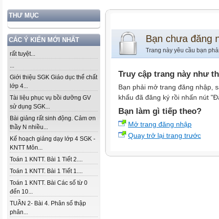
THƯ MỤC
Bạn chưa đăng 
CÁC Ý KIẾN MỚI NHẤT
Trang này yêu cầu bạn phả
rất tuyệt...
...
Truy cập trang này như t
Giới thiệu SGK Giáo dục thể chất
lớp 4...
Bạn phải mở trang đăng nhập, s
khẩu đã đăng ký rồi nhấn nút "Đ
Tài liệu phục vụ bồi dưỡng GV
sử dụng SGK...
Bạn làm gì tiếp theo?
Bài giảng rất sinh động. Cảm ơn
Mở trang đăng nhập
thầy N nhiều...
Quay trở lại trang trước
Kế hoạch giảng dạy lớp 4 SGK -
KNTT Môn...
Toán 1 KNTT. Bài 1 Tiết 2....
Toán 1 KNTT. Bài 1 Tiết 1....
Toán 1 KNTT. Bài Các số từ 0
đến 10...
TUẦN 2- Bài 4. Phân số thập
phân...