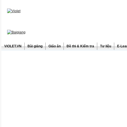
ViOLET.VN
Bài giảng
Giáo án
Đề thi & Kiểm tra
Tư liệu
E-Lea