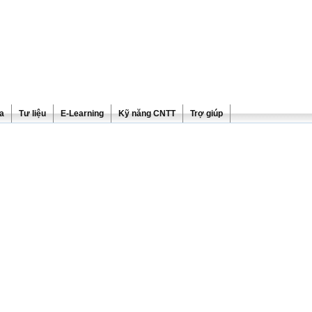
ra
Tư liệu
E-Learning
Kỹ năng CNTT
Trợ giúp