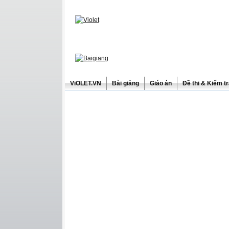
ViOLET.VN
Bài giảng
Giáo án
Đề thi & Kiểm t