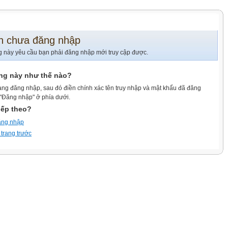
n chưa đăng nhập
g này yêu cầu bạn phải đăng nhập mới truy cập được.
ang này như thế nào?
ang đăng nhập, sau đó điền chính xác tên truy nhập và mật khẩu đã đăng
 "Đăng nhập" ở phía dưới.
iếp theo?
ăng nhập
 trang trước