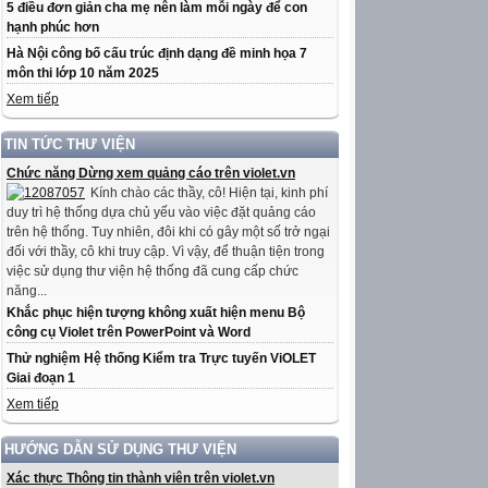
5 điều đơn giản cha mẹ nên làm mỗi ngày để con
hạnh phúc hơn
Hà Nội công bố cấu trúc định dạng đề minh họa 7
môn thi lớp 10 năm 2025
Xem tiếp
TIN TỨC THƯ VIỆN
Chức năng Dừng xem quảng cáo trên violet.vn
Kính chào các thầy, cô! Hiện tại, kinh phí
duy trì hệ thống dựa chủ yếu vào việc đặt quảng cáo
trên hệ thống. Tuy nhiên, đôi khi có gây một số trở ngại
đối với thầy, cô khi truy cập. Vì vậy, để thuận tiện trong
việc sử dụng thư viện hệ thống đã cung cấp chức
năng...
Khắc phục hiện tượng không xuất hiện menu Bộ
công cụ Violet trên PowerPoint và Word
Thử nghiệm Hệ thống Kiểm tra Trực tuyến ViOLET
Giai đoạn 1
Xem tiếp
HƯỚNG DẪN SỬ DỤNG THƯ VIỆN
Xác thực Thông tin thành viên trên violet.vn