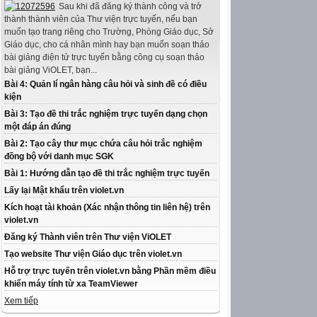
Sau khi đã đăng ký thành công và trở
thành thành viên của Thư viện trực tuyến, nếu bạn
muốn tạo trang riêng cho Trường, Phòng Giáo dục, Sở
Giáo dục, cho cá nhân mình hay bạn muốn soạn thảo
bài giảng điện tử trực tuyến bằng công cụ soạn thảo
bài giảng ViOLET, bạn...
Bài 4: Quản lí ngân hàng câu hỏi và sinh đề có điều
kiện
Bài 3: Tạo đề thi trắc nghiệm trực tuyến dạng chọn
một đáp án đúng
Bài 2: Tạo cây thư mục chứa câu hỏi trắc nghiệm
đồng bộ với danh mục SGK
Bài 1: Hướng dẫn tạo đề thi trắc nghiệm trực tuyến
Lấy lại Mật khẩu trên violet.vn
Kích hoạt tài khoản (Xác nhận thông tin liên hệ) trên
violet.vn
Đăng ký Thành viên trên Thư viện ViOLET
Tạo website Thư viện Giáo dục trên violet.vn
Hỗ trợ trực tuyến trên violet.vn bằng Phần mềm điều
khiển máy tính từ xa TeamViewer
Xem tiếp