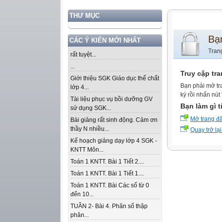
THƯ MỤC
Bạ
CÁC Ý KIẾN MỚI NHẤT
Tran
rất tuyệt...
...
Truy cập tr
Giới thiệu SGK Giáo dục thể chất
Bạn phải mở tr
lớp 4...
ký rồi nhấn nút
Tài liệu phục vụ bồi dưỡng GV
Bạn làm gì t
sử dụng SGK...
Mở trang đ
Bài giảng rất sinh động. Cảm ơn
thầy N nhiều...
Quay trở lại
Kế hoạch giảng dạy lớp 4 SGK -
KNTT Môn...
Toán 1 KNTT. Bài 1 Tiết 2....
Toán 1 KNTT. Bài 1 Tiết 1....
Toán 1 KNTT. Bài Các số từ 0
đến 10...
TUẦN 2- Bài 4. Phân số thập
phân...