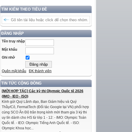
TÌM KIẾM THEO TIÊU ĐỀ
ĐĂNG NHẬP
Tên truy nhập
Mật khẩu
Ghi nhớ
Quên mật khẩu
ĐK thành viên
TIN TỨC CỘNG ĐỒNG
[MỜI HỢP TÁC] Các kỳ thi Olympic Quốc tế 2026
(IMO - IEO - ISO)
Kính gửi Quý Lãnh đạo, Ban Giám hiệu và Quý
Thầy/Cô, FermatTech (Đối tác Google tại VN) phối hợp
cùng SCO Ấn Độ trân trọng kính mời tham gia 3 kỳ thi
uy tín dành cho HS từ lớp 1 - 12: - IMO: Olympic Toán
Quốc tế. - IEO: Olympic Tiếng Anh Quốc tế. - ISO:
Olympic Khoa học...