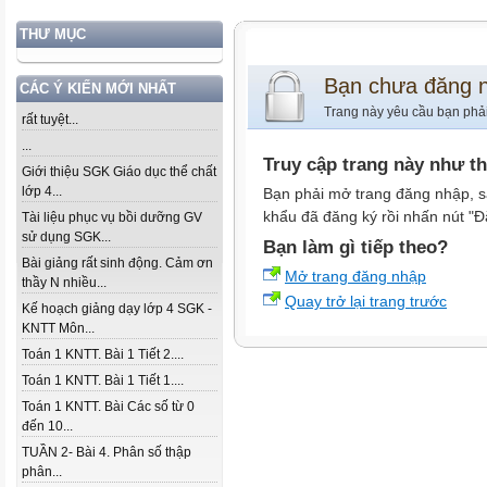
THƯ MỤC
Bạn chưa đăng 
CÁC Ý KIẾN MỚI NHẤT
Trang này yêu cầu bạn phả
rất tuyệt...
...
Truy cập trang này như t
Giới thiệu SGK Giáo dục thể chất
lớp 4...
Bạn phải mở trang đăng nhập, s
khẩu đã đăng ký rồi nhấn nút "Đ
Tài liệu phục vụ bồi dưỡng GV
sử dụng SGK...
Bạn làm gì tiếp theo?
Bài giảng rất sinh động. Cảm ơn
Mở trang đăng nhập
thầy N nhiều...
Quay trở lại trang trước
Kế hoạch giảng dạy lớp 4 SGK -
KNTT Môn...
Toán 1 KNTT. Bài 1 Tiết 2....
Toán 1 KNTT. Bài 1 Tiết 1....
Toán 1 KNTT. Bài Các số từ 0
đến 10...
TUẦN 2- Bài 4. Phân số thập
phân...