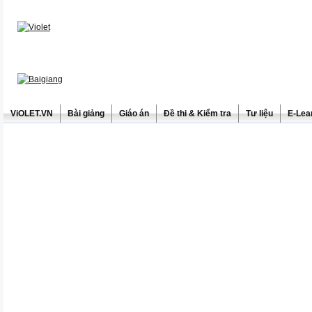
ViOLET.VN
Bài giảng
Giáo án
Đề thi & Kiểm tra
Tư liệu
E-Lea