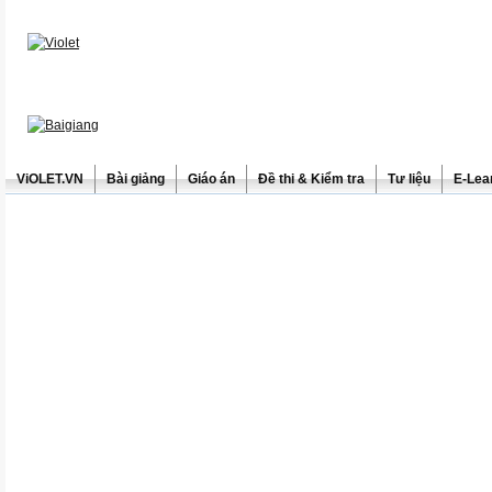
ViOLET.VN
Bài giảng
Giáo án
Đề thi & Kiểm tra
Tư liệu
E-Lea