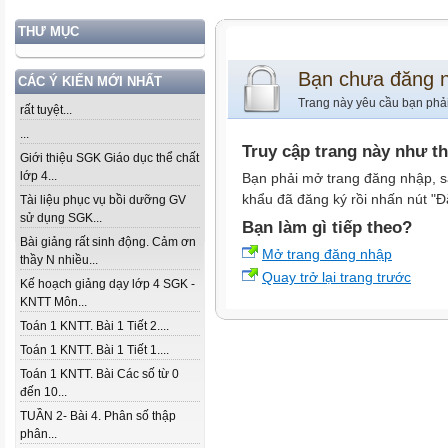
THƯ MỤC
Bạn chưa đăng 
CÁC Ý KIẾN MỚI NHẤT
Trang này yêu cầu bạn phả
rất tuyệt...
...
Truy cập trang này như t
Giới thiệu SGK Giáo dục thể chất
lớp 4...
Bạn phải mở trang đăng nhập, s
khẩu đã đăng ký rồi nhấn nút "Đ
Tài liệu phục vụ bồi dưỡng GV
sử dụng SGK...
Bạn làm gì tiếp theo?
Bài giảng rất sinh động. Cảm ơn
Mở trang đăng nhập
thầy N nhiều...
Quay trở lại trang trước
Kế hoạch giảng dạy lớp 4 SGK -
KNTT Môn...
Toán 1 KNTT. Bài 1 Tiết 2....
Toán 1 KNTT. Bài 1 Tiết 1....
Toán 1 KNTT. Bài Các số từ 0
đến 10...
TUẦN 2- Bài 4. Phân số thập
phân...