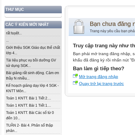
THƯ MỤC
Bạn chưa đăng 
CÁC Ý KIẾN MỚI NHẤT
Trang này yêu cầu bạn phả
rất tuyệt...
...
Truy cập trang này như t
Giới thiệu SGK Giáo dục thể chất
lớp 4...
Bạn phải mở trang đăng nhập, s
khẩu đã đăng ký rồi nhấn nút "Đ
Tài liệu phục vụ bồi dưỡng GV
sử dụng SGK...
Bạn làm gì tiếp theo?
Bài giảng rất sinh động. Cảm ơn
Mở trang đăng nhập
thầy N nhiều...
Quay trở lại trang trước
Kế hoạch giảng dạy lớp 4 SGK -
KNTT Môn...
Toán 1 KNTT. Bài 1 Tiết 2....
Toán 1 KNTT. Bài 1 Tiết 1....
Toán 1 KNTT. Bài Các số từ 0
đến 10...
TUẦN 2- Bài 4. Phân số thập
phân...