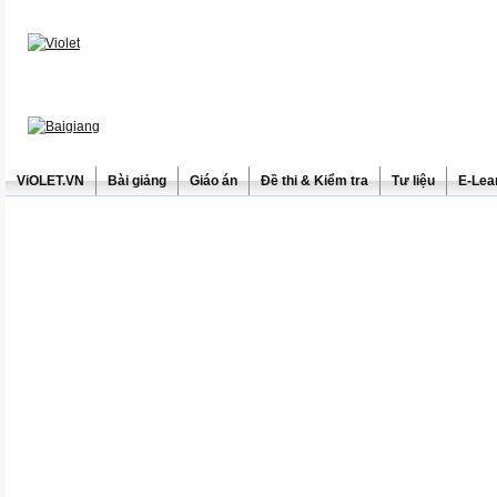
ViOLET.VN
Bài giảng
Giáo án
Đề thi & Kiểm tra
Tư liệu
E-Lea