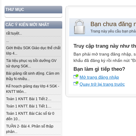
THƯ MỤC
Bạn chưa đăng 
CÁC Ý KIẾN MỚI NHẤT
Trang này yêu cầu bạn phả
rất tuyệt...
...
Truy cập trang này như t
Giới thiệu SGK Giáo dục thể chất
lớp 4...
Bạn phải mở trang đăng nhập, s
khẩu đã đăng ký rồi nhấn nút "Đ
Tài liệu phục vụ bồi dưỡng GV
sử dụng SGK...
Bạn làm gì tiếp theo?
Bài giảng rất sinh động. Cảm ơn
Mở trang đăng nhập
thầy N nhiều...
Quay trở lại trang trước
Kế hoạch giảng dạy lớp 4 SGK -
KNTT Môn...
Toán 1 KNTT. Bài 1 Tiết 2....
Toán 1 KNTT. Bài 1 Tiết 1....
Toán 1 KNTT. Bài Các số từ 0
đến 10...
TUẦN 2- Bài 4. Phân số thập
phân...