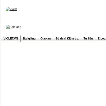
ViOLET.VN
Bài giảng
Giáo án
Đề thi & Kiểm tra
Tư liệu
E-Lea