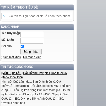
TÌM KIẾM THEO TIÊU ĐỀ
ĐĂNG NHẬP
Tên truy nhập
Mật khẩu
Ghi nhớ
Quên mật khẩu
ĐK thành viên
TIN TỨC CỘNG ĐỒNG
[MỜI HỢP TÁC] Các kỳ thi Olympic Quốc tế 2026
(IMO - IEO - ISO)
Kính gửi Quý Lãnh đạo, Ban Giám hiệu và Quý
Thầy/Cô, FermatTech (Đối tác Google tại VN) phối hợp
cùng SCO Ấn Độ trân trọng kính mời tham gia 3 kỳ thi
uy tín dành cho HS từ lớp 1 - 12: - IMO: Olympic Toán
Quốc tế. - IEO: Olympic Tiếng Anh Quốc tế. - ISO:
Olympic Khoa học...