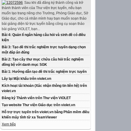
Sau khi đã đăng ký thành công và trở
thành thành viên của Thư viện trực tuyến, nếu bạn
muốn tạo trang riêng cho Trường, Phòng Giáo dục, Sở
Giáo dục, cho cá nhân mình hay bạn muốn soạn thảo
bài giảng điện tử trực tuyến bằng công cụ soạn thảo
bài giảng ViOLET, bạn...
Bài 4: Quản lí ngân hàng câu hỏi và sinh đề có điều
kiện
Bài 3: Tạo đề thi trắc nghiệm trực tuyến dạng chọn
một đáp án đúng
Bài 2: Tạo cây thư mục chứa câu hỏi trắc nghiệm
đồng bộ với danh mục SGK
Bài 1: Hướng dẫn tạo đề thi trắc nghiệm trực tuyến
Lấy lại Mật khẩu trên violet.vn
Kích hoạt tài khoản (Xác nhận thông tin liên hệ) trên
violet.vn
Đăng ký Thành viên trên Thư viện ViOLET
Tạo website Thư viện Giáo dục trên violet.vn
Hỗ trợ trực tuyến trên violet.vn bằng Phần mềm điều
khiển máy tính từ xa TeamViewer
Xem tiếp