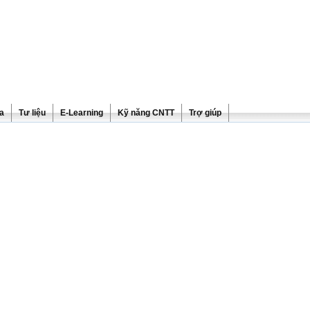
ra
Tư liệu
E-Learning
Kỹ năng CNTT
Trợ giúp