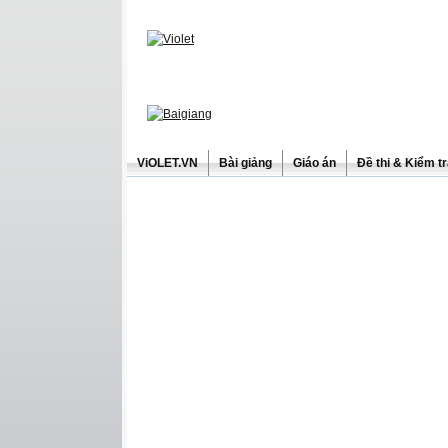
ViOLET.VN
Bài giảng
Giáo án
Đề thi & Kiểm t