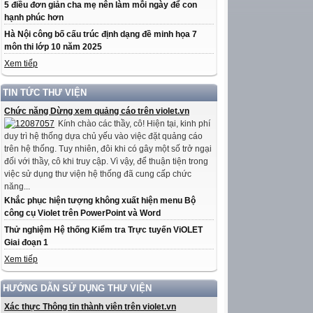
5 điều đơn giản cha mẹ nên làm mỗi ngày để con
hạnh phúc hơn
Hà Nội công bố cấu trúc định dạng đề minh họa 7
môn thi lớp 10 năm 2025
Xem tiếp
TIN TỨC THƯ VIỆN
Chức năng Dừng xem quảng cáo trên violet.vn
Kính chào các thầy, cô! Hiện tại, kinh phí
duy trì hệ thống dựa chủ yếu vào việc đặt quảng cáo
trên hệ thống. Tuy nhiên, đôi khi có gây một số trở ngại
đối với thầy, cô khi truy cập. Vì vậy, để thuận tiện trong
việc sử dụng thư viện hệ thống đã cung cấp chức
năng...
Khắc phục hiện tượng không xuất hiện menu Bộ
công cụ Violet trên PowerPoint và Word
Thử nghiệm Hệ thống Kiểm tra Trực tuyến ViOLET
Giai đoạn 1
Xem tiếp
HƯỚNG DẪN SỬ DỤNG THƯ VIỆN
Xác thực Thông tin thành viên trên violet.vn