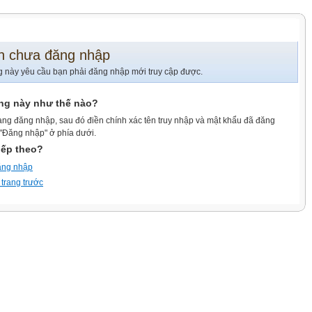
n chưa đăng nhập
g này yêu cầu bạn phải đăng nhập mới truy cập được.
ang này như thế nào?
ang đăng nhập, sau đó điền chính xác tên truy nhập và mật khẩu đã đăng
 "Đăng nhập" ở phía dưới.
iếp theo?
ăng nhập
 trang trước