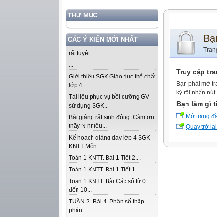
THƯ MỤC
Bạ
CÁC Ý KIẾN MỚI NHẤT
Tran
rất tuyệt...
...
Truy cập tr
Giới thiệu SGK Giáo dục thể chất
Bạn phải mở tr
lớp 4...
ký rồi nhấn nút
Tài liệu phục vụ bồi dưỡng GV
Bạn làm gì t
sử dụng SGK...
Mở trang đ
Bài giảng rất sinh động. Cảm ơn
thầy N nhiều...
Quay trở lại
Kế hoạch giảng dạy lớp 4 SGK -
KNTT Môn...
Toán 1 KNTT. Bài 1 Tiết 2....
Toán 1 KNTT. Bài 1 Tiết 1....
Toán 1 KNTT. Bài Các số từ 0
đến 10...
TUẦN 2- Bài 4. Phân số thập
phân...