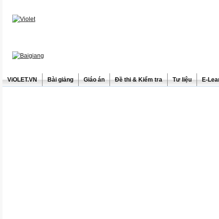
ViOLET.VN
Bài giảng
Giáo án
Đề thi & Kiểm tra
Tư liệu
E-Lea