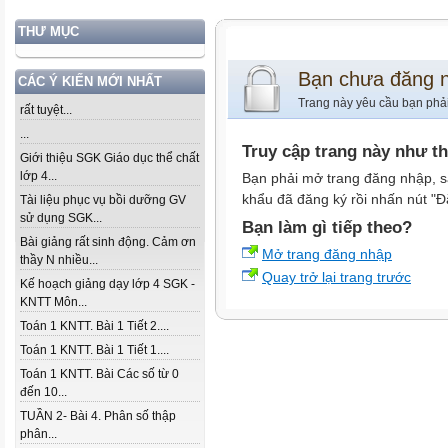
THƯ MỤC
Bạn chưa đăng 
CÁC Ý KIẾN MỚI NHẤT
Trang này yêu cầu bạn phả
rất tuyệt...
...
Truy cập trang này như t
Giới thiệu SGK Giáo dục thể chất
lớp 4...
Bạn phải mở trang đăng nhập, s
khẩu đã đăng ký rồi nhấn nút "Đ
Tài liệu phục vụ bồi dưỡng GV
sử dụng SGK...
Bạn làm gì tiếp theo?
Bài giảng rất sinh động. Cảm ơn
Mở trang đăng nhập
thầy N nhiều...
Quay trở lại trang trước
Kế hoạch giảng dạy lớp 4 SGK -
KNTT Môn...
Toán 1 KNTT. Bài 1 Tiết 2....
Toán 1 KNTT. Bài 1 Tiết 1....
Toán 1 KNTT. Bài Các số từ 0
đến 10...
TUẦN 2- Bài 4. Phân số thập
phân...