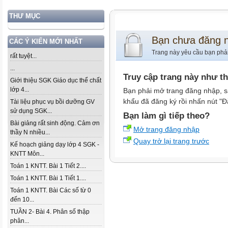
THƯ MỤC
Bạn chưa đăng 
CÁC Ý KIẾN MỚI NHẤT
Trang này yêu cầu bạn phả
rất tuyệt...
...
Truy cập trang này như t
Giới thiệu SGK Giáo dục thể chất
lớp 4...
Bạn phải mở trang đăng nhập, s
khẩu đã đăng ký rồi nhấn nút "Đ
Tài liệu phục vụ bồi dưỡng GV
sử dụng SGK...
Bạn làm gì tiếp theo?
Bài giảng rất sinh động. Cảm ơn
Mở trang đăng nhập
thầy N nhiều...
Quay trở lại trang trước
Kế hoạch giảng dạy lớp 4 SGK -
KNTT Môn...
Toán 1 KNTT. Bài 1 Tiết 2....
Toán 1 KNTT. Bài 1 Tiết 1....
Toán 1 KNTT. Bài Các số từ 0
đến 10...
TUẦN 2- Bài 4. Phân số thập
phân...