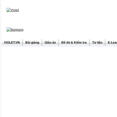
ViOLET.VN
Bài giảng
Giáo án
Đề thi & Kiểm tra
Tư liệu
E-Lea