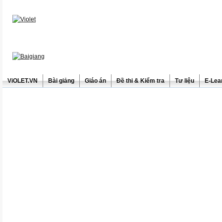
ViOLET.VN
Bài giảng
Giáo án
Đề thi & Kiểm tra
Tư liệu
E-Lea