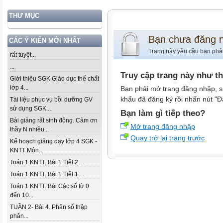
THƯ MỤC
Bạn chưa đăng 
CÁC Ý KIẾN MỚI NHẤT
Trang này yêu cầu bạn phả
rất tuyệt...
...
Truy cập trang này như t
Giới thiệu SGK Giáo dục thể chất
lớp 4...
Bạn phải mở trang đăng nhập, s
khẩu đã đăng ký rồi nhấn nút "Đ
Tài liệu phục vụ bồi dưỡng GV
sử dụng SGK...
Bạn làm gì tiếp theo?
Bài giảng rất sinh động. Cảm ơn
Mở trang đăng nhập
thầy N nhiều...
Quay trở lại trang trước
Kế hoạch giảng dạy lớp 4 SGK -
KNTT Môn...
Toán 1 KNTT. Bài 1 Tiết 2....
Toán 1 KNTT. Bài 1 Tiết 1....
Toán 1 KNTT. Bài Các số từ 0
đến 10...
TUẦN 2- Bài 4. Phân số thập
phân...