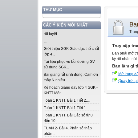
THƯ MỤC
Bạ
CÁC Ý KIẾN MỚI NHẤT
Tran
rất tuyệt...
...
Truy cập tr
Giới thiệu SGK Giáo dục thể chất
Bạn phải mở tr
lớp 4...
ký rồi nhấn nút
Tài liệu phục vụ bồi dưỡng GV
Bạn làm gì t
sử dụng SGK...
Mở trang đ
Bài giảng rất sinh động. Cảm ơn
thầy N nhiều...
Quay trở lại
Kế hoạch giảng dạy lớp 4 SGK -
KNTT Môn...
Toán 1 KNTT. Bài 1 Tiết 2....
Toán 1 KNTT. Bài 1 Tiết 1....
Toán 1 KNTT. Bài Các số từ 0
đến 10...
TUẦN 2- Bài 4. Phân số thập
phân...