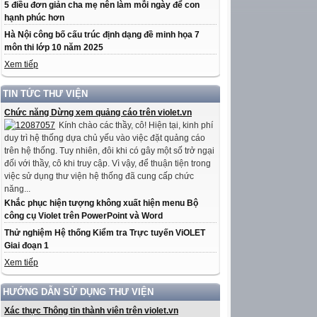
5 điều đơn giản cha mẹ nên làm mỗi ngày để con
hạnh phúc hơn
Hà Nội công bố cấu trúc định dạng đề minh họa 7
môn thi lớp 10 năm 2025
Xem tiếp
TIN TỨC THƯ VIỆN
Chức năng Dừng xem quảng cáo trên violet.vn
Kính chào các thầy, cô! Hiện tại, kinh phí
duy trì hệ thống dựa chủ yếu vào việc đặt quảng cáo
trên hệ thống. Tuy nhiên, đôi khi có gây một số trở ngại
đối với thầy, cô khi truy cập. Vì vậy, để thuận tiện trong
việc sử dụng thư viện hệ thống đã cung cấp chức
năng...
Khắc phục hiện tượng không xuất hiện menu Bộ
công cụ Violet trên PowerPoint và Word
Thử nghiệm Hệ thống Kiểm tra Trực tuyến ViOLET
Giai đoạn 1
Xem tiếp
HƯỚNG DẪN SỬ DỤNG THƯ VIỆN
Xác thực Thông tin thành viên trên violet.vn