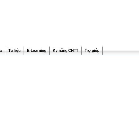
ra
Tư liệu
E-Learning
Kỹ năng CNTT
Trợ giúp