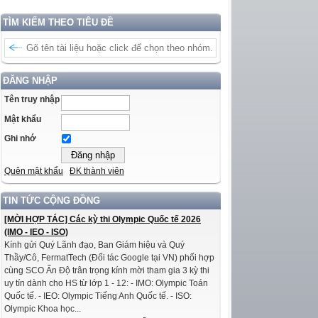
TÌM KIẾM THEO TIÊU ĐỀ
ĐĂNG NHẬP
Tên truy nhập
Mật khẩu
Ghi nhớ
Quên mật khẩu
ĐK thành viên
TIN TỨC CỘNG ĐỒNG
[MỜI HỢP TÁC] Các kỳ thi Olympic Quốc tế 2026
(IMO - IEO - ISO)
Kính gửi Quý Lãnh đạo, Ban Giám hiệu và Quý
Thầy/Cô, FermatTech (Đối tác Google tại VN) phối hợp
cùng SCO Ấn Độ trân trọng kính mời tham gia 3 kỳ thi
uy tín dành cho HS từ lớp 1 - 12: - IMO: Olympic Toán
Quốc tế. - IEO: Olympic Tiếng Anh Quốc tế. - ISO:
Olympic Khoa học...