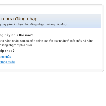
n chưa đăng nhập
g này yêu cầu bạn phải đăng nhập mới truy cập được.
ang này như thế nào?
ang đăng nhập, sau đó điền chính xác tên truy nhập và mật khẩu đã đăng
 "Đăng nhập" ở phía dưới.
iếp theo?
ăng nhập
 trang trước