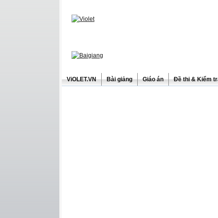
ViOLET.VN
Bài giảng
Giáo án
Đề thi & Kiểm t