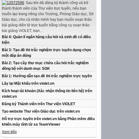
Sau khi đã đăng ký thành công và trở
thành thành viên của Thư viện trực tuyến, nếu bạn
muốn tạo trang riêng cho Trường, Phòng Giáo dục, Sở
Giáo dục, cho cá nhân mình hay bạn muốn soạn thảo
bài giảng điện tử trực tuyến bằng công cụ soạn thảo
bài giảng ViOLET, bạn...
Bài 4: Quản lí ngân hàng câu hỏi và sinh đề có điều
kiện
Bài 3: Tạo đề thi trắc nghiệm trực tuyến dạng chọn
một đáp án đúng
Bài 2: Tạo cây thư mục chứa câu hỏi trắc nghiệm
đồng bộ với danh mục SGK
Bài 1: Hướng dẫn tạo đề thi trắc nghiệm trực tuyến
Lấy lại Mật khẩu trên violet.vn
Kích hoạt tài khoản (Xác nhận thông tin liên hệ) trên
violet.vn
Đăng ký Thành viên trên Thư viện ViOLET
Tạo website Thư viện Giáo dục trên violet.vn
Hỗ trợ trực tuyến trên violet.vn bằng Phần mềm điều
khiển máy tính từ xa TeamViewer
Xem tiếp