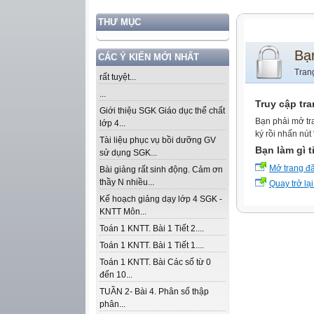
THƯ MỤC
Bạ
CÁC Ý KIẾN MỚI NHẤT
Tran
rất tuyệt...
...
Truy cập tr
Giới thiệu SGK Giáo dục thể chất
Bạn phải mở tr
lớp 4...
ký rồi nhấn nút
Tài liệu phục vụ bồi dưỡng GV
Bạn làm gì t
sử dụng SGK...
Mở trang đ
Bài giảng rất sinh động. Cảm ơn
thầy N nhiều...
Quay trở lại
Kế hoạch giảng dạy lớp 4 SGK -
KNTT Môn...
Toán 1 KNTT. Bài 1 Tiết 2....
Toán 1 KNTT. Bài 1 Tiết 1....
Toán 1 KNTT. Bài Các số từ 0
đến 10...
TUẦN 2- Bài 4. Phân số thập
phân...