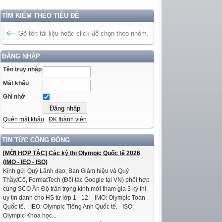
TÌM KIẾM THEO TIÊU ĐỀ
ĐĂNG NHẬP
Tên truy nhập
Mật khẩu
Ghi nhớ
Quên mật khẩu
ĐK thành viên
TIN TỨC CỘNG ĐỒNG
[MỜI HỢP TÁC] Các kỳ thi Olympic Quốc tế 2026
(IMO - IEO - ISO)
Kính gửi Quý Lãnh đạo, Ban Giám hiệu và Quý
Thầy/Cô, FermatTech (Đối tác Google tại VN) phối hợp
cùng SCO Ấn Độ trân trọng kính mời tham gia 3 kỳ thi
uy tín dành cho HS từ lớp 1 - 12: - IMO: Olympic Toán
Quốc tế. - IEO: Olympic Tiếng Anh Quốc tế. - ISO:
Olympic Khoa học...