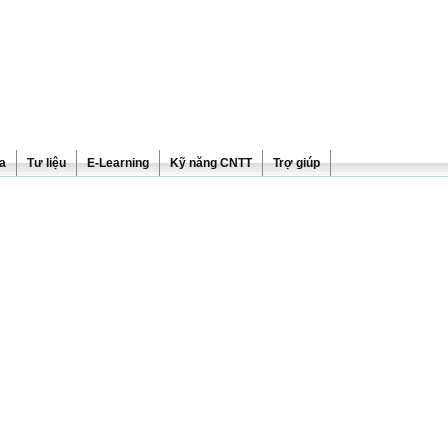
ra
Tư liệu
E-Learning
Kỹ năng CNTT
Trợ giúp