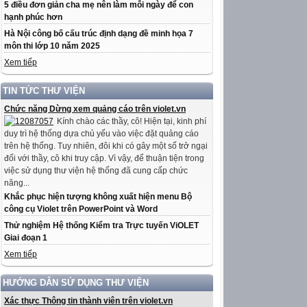
5 điều đơn giản cha mẹ nên làm mỗi ngày để con
hạnh phúc hơn
Hà Nội công bố cấu trúc định dạng đề minh họa 7
môn thi lớp 10 năm 2025
Xem tiếp
TIN TỨC THƯ VIỆN
Chức năng Dừng xem quảng cáo trên violet.vn
Kính chào các thầy, cô! Hiện tại, kinh phí
duy trì hệ thống dựa chủ yếu vào việc đặt quảng cáo
trên hệ thống. Tuy nhiên, đôi khi có gây một số trở ngại
đối với thầy, cô khi truy cập. Vì vậy, để thuận tiện trong
việc sử dụng thư viện hệ thống đã cung cấp chức
năng...
Khắc phục hiện tượng không xuất hiện menu Bộ
công cụ Violet trên PowerPoint và Word
Thử nghiệm Hệ thống Kiểm tra Trực tuyến ViOLET
Giai đoạn 1
Xem tiếp
HƯỚNG DẪN SỬ DỤNG THƯ VIỆN
Xác thực Thông tin thành viên trên violet.vn