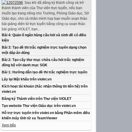
Sau khi đã đăng ký thành công và trở
thành thành viên của Thư viện trực tuyến, nếu bạn
muốn tạo trang riêng cho Trường, Phòng Giáo dục, Sở
Giáo dục, cho cá nhân mình hay bạn muốn soạn thảo
bài giảng điện tử trực tuyến bằng công cụ soạn thảo
bài giảng ViOLET, bạn...
Bài 4: Quản lí ngân hàng câu hỏi và sinh đề có điều
kiện
Bài 3: Tạo đề thi trắc nghiệm trực tuyến dạng chọn
một đáp án đúng
Bài 2: Tạo cây thư mục chứa câu hỏi trắc nghiệm
đồng bộ với danh mục SGK
Bài 1: Hướng dẫn tạo đề thi trắc nghiệm trực tuyến
Lấy lại Mật khẩu trên violet.vn
Kích hoạt tài khoản (Xác nhận thông tin liên hệ) trên
violet.vn
Đăng ký Thành viên trên Thư viện ViOLET
Tạo website Thư viện Giáo dục trên violet.vn
Hỗ trợ trực tuyến trên violet.vn bằng Phần mềm điều
khiển máy tính từ xa TeamViewer
Xem tiếp