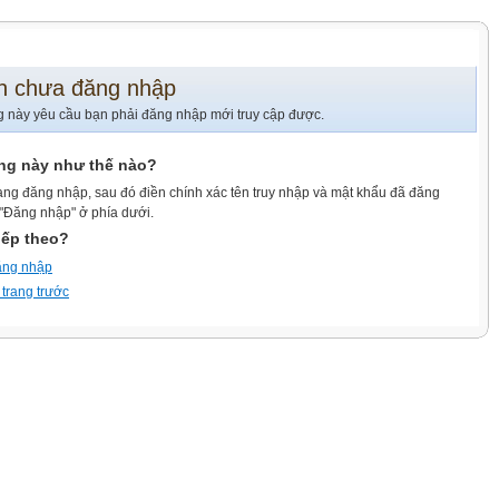
n chưa đăng nhập
g này yêu cầu bạn phải đăng nhập mới truy cập được.
ang này như thế nào?
ang đăng nhập, sau đó điền chính xác tên truy nhập và mật khẩu đã đăng
 "Đăng nhập" ở phía dưới.
iếp theo?
ăng nhập
 trang trước