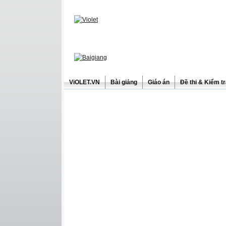
ViOLET.VN
Bài giảng
Giáo án
Đề thi & Kiểm t