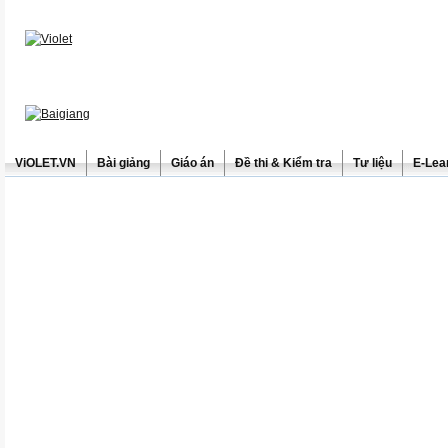
ViOLET.VN
Bài giảng
Giáo án
Đề thi & Kiểm tra
Tư liệu
E-Lea