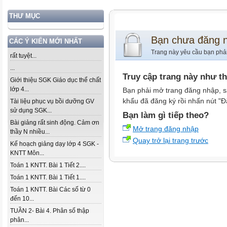
THƯ MỤC
Bạn chưa đăng 
CÁC Ý KIẾN MỚI NHẤT
Trang này yêu cầu bạn phả
rất tuyệt...
...
Truy cập trang này như t
Giới thiệu SGK Giáo dục thể chất
lớp 4...
Bạn phải mở trang đăng nhập, s
khẩu đã đăng ký rồi nhấn nút "Đ
Tài liệu phục vụ bồi dưỡng GV
sử dụng SGK...
Bạn làm gì tiếp theo?
Bài giảng rất sinh động. Cảm ơn
Mở trang đăng nhập
thầy N nhiều...
Quay trở lại trang trước
Kế hoạch giảng dạy lớp 4 SGK -
KNTT Môn...
Toán 1 KNTT. Bài 1 Tiết 2....
Toán 1 KNTT. Bài 1 Tiết 1....
Toán 1 KNTT. Bài Các số từ 0
đến 10...
TUẦN 2- Bài 4. Phân số thập
phân...