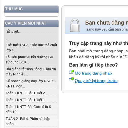
THƯ MỤC
Bạn chưa đăng 
CÁC Ý KIẾN MỚI NHẤT
Trang này yêu cầu bạn phả
rất tuyệt...
...
Truy cập trang này như t
Giới thiệu SGK Giáo dục thể chất
lớp 4...
Bạn phải mở trang đăng nhập, s
khẩu đã đăng ký rồi nhấn nút "Đ
Tài liệu phục vụ bồi dưỡng GV
sử dụng SGK...
Bạn làm gì tiếp theo?
Bài giảng rất sinh động. Cảm ơn
Mở trang đăng nhập
thầy N nhiều...
Quay trở lại trang trước
Kế hoạch giảng dạy lớp 4 SGK -
KNTT Môn...
Toán 1 KNTT. Bài 1 Tiết 2....
Toán 1 KNTT. Bài 1 Tiết 1....
Toán 1 KNTT. Bài Các số từ 0
đến 10...
TUẦN 2- Bài 4. Phân số thập
phân...