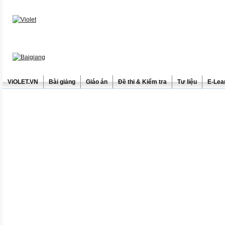
ViOLET.VN
Bài giảng
Giáo án
Đề thi & Kiểm tra
Tư liệu
E-Lea