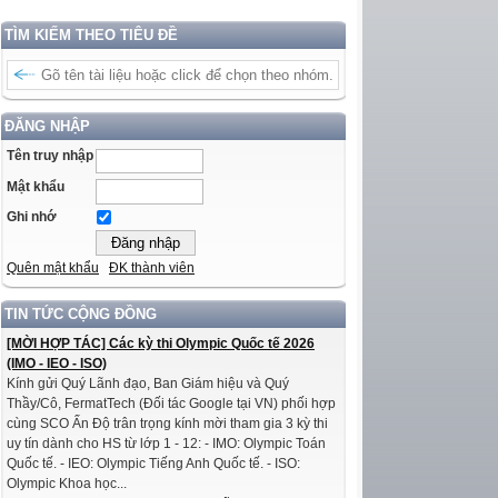
TÌM KIẾM THEO TIÊU ĐỀ
ĐĂNG NHẬP
Tên truy nhập
Mật khẩu
Ghi nhớ
Quên mật khẩu
ĐK thành viên
TIN TỨC CỘNG ĐỒNG
[MỜI HỢP TÁC] Các kỳ thi Olympic Quốc tế 2026
(IMO - IEO - ISO)
Kính gửi Quý Lãnh đạo, Ban Giám hiệu và Quý
Thầy/Cô, FermatTech (Đối tác Google tại VN) phối hợp
cùng SCO Ấn Độ trân trọng kính mời tham gia 3 kỳ thi
uy tín dành cho HS từ lớp 1 - 12: - IMO: Olympic Toán
Quốc tế. - IEO: Olympic Tiếng Anh Quốc tế. - ISO:
Olympic Khoa học...