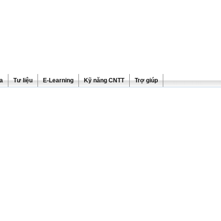
ra
Tư liệu
E-Learning
Kỹ năng CNTT
Trợ giúp