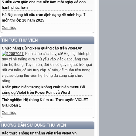
5 điều đơn giản cha mẹ nên làm mỗi ngày để con
hạnh phúc hơn
Hà Nội công bố cấu trúc định dạng đề minh họa 7
môn thi lớp 10 năm 2025
Xem tiếp
TIN TỨC THƯ VIỆN
Chức năng Dừng xem quảng cáo trên violet.vn
Kính chào các thầy, cô! Hiện tại, kinh phí
duy trì hệ thống dựa chủ yếu vào việc đặt quảng cáo
trên hệ thống. Tuy nhiên, đôi khi có gây một số trở ngại
đối với thầy, cô khi truy cập. Vì vậy, để thuận tiện trong
việc sử dụng thư viện hệ thống đã cung cấp chức
năng...
Khắc phục hiện tượng không xuất hiện menu Bộ
công cụ Violet trên PowerPoint và Word
Thử nghiệm Hệ thống Kiểm tra Trực tuyến ViOLET
Giai đoạn 1
Xem tiếp
HƯỚNG DẪN SỬ DỤNG THƯ VIỆN
Xác thực Thông tin thành viên trên violet.vn