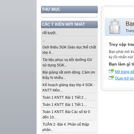
THƯ MỤC
Bạ
CÁC Ý KIẾN MỚI NHẤT
Tran
rất tuyệt...
...
Truy cập tr
Giới thiệu SGK Giáo dục thể chất
Bạn phải mở tr
lớp 4...
ký rồi nhấn nút
Tài liệu phục vụ bồi dưỡng GV
Bạn làm gì t
sử dụng SGK...
Mở trang đ
Bài giảng rất sinh động. Cảm ơn
thầy N nhiều...
Quay trở lại
Kế hoạch giảng dạy lớp 4 SGK -
KNTT Môn...
Toán 1 KNTT. Bài 1 Tiết 2....
Toán 1 KNTT. Bài 1 Tiết 1....
Toán 1 KNTT. Bài Các số từ 0
đến 10...
TUẦN 2- Bài 4. Phân số thập
phân...