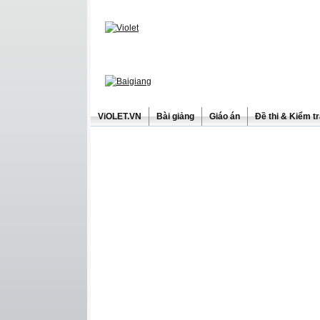
ViOLET.VN
Bài giảng
Giáo án
Đề thi & Kiểm t