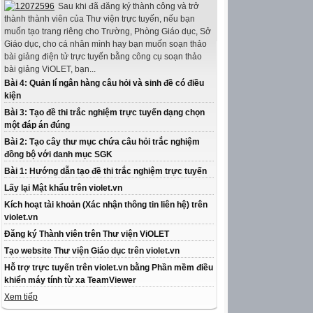
Sau khi đã đăng ký thành công và trở
thành thành viên của Thư viện trực tuyến, nếu bạn
muốn tạo trang riêng cho Trường, Phòng Giáo dục, Sở
Giáo dục, cho cá nhân mình hay bạn muốn soạn thảo
bài giảng điện tử trực tuyến bằng công cụ soạn thảo
bài giảng ViOLET, bạn...
Bài 4: Quản lí ngân hàng câu hỏi và sinh đề có điều
kiện
Bài 3: Tạo đề thi trắc nghiệm trực tuyến dạng chọn
một đáp án đúng
Bài 2: Tạo cây thư mục chứa câu hỏi trắc nghiệm
đồng bộ với danh mục SGK
Bài 1: Hướng dẫn tạo đề thi trắc nghiệm trực tuyến
Lấy lại Mật khẩu trên violet.vn
Kích hoạt tài khoản (Xác nhận thông tin liên hệ) trên
violet.vn
Đăng ký Thành viên trên Thư viện ViOLET
Tạo website Thư viện Giáo dục trên violet.vn
Hỗ trợ trực tuyến trên violet.vn bằng Phần mềm điều
khiển máy tính từ xa TeamViewer
Xem tiếp