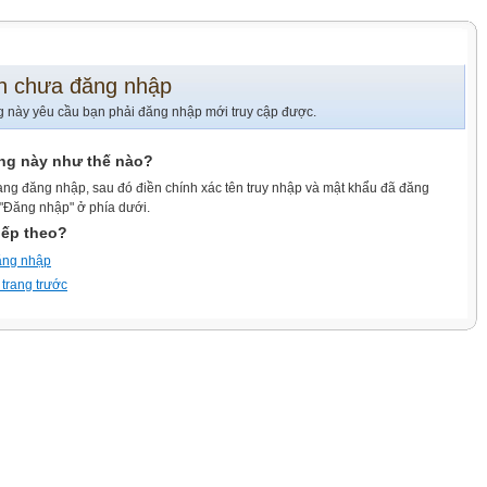
n chưa đăng nhập
g này yêu cầu bạn phải đăng nhập mới truy cập được.
ang này như thế nào?
ang đăng nhập, sau đó điền chính xác tên truy nhập và mật khẩu đã đăng
 "Đăng nhập" ở phía dưới.
iếp theo?
ăng nhập
 trang trước