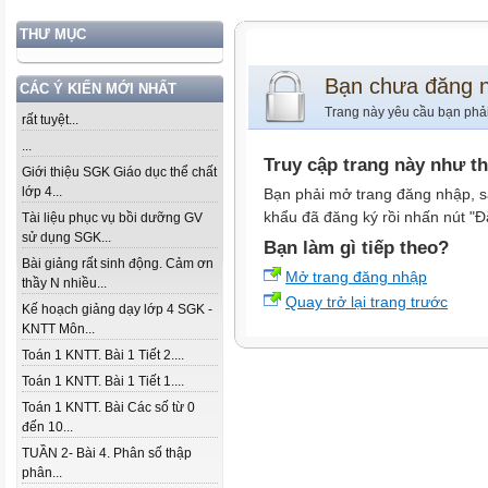
THƯ MỤC
Bạn chưa đăng 
CÁC Ý KIẾN MỚI NHẤT
Trang này yêu cầu bạn phả
rất tuyệt...
...
Truy cập trang này như t
Giới thiệu SGK Giáo dục thể chất
lớp 4...
Bạn phải mở trang đăng nhập, s
khẩu đã đăng ký rồi nhấn nút "Đ
Tài liệu phục vụ bồi dưỡng GV
sử dụng SGK...
Bạn làm gì tiếp theo?
Bài giảng rất sinh động. Cảm ơn
Mở trang đăng nhập
thầy N nhiều...
Quay trở lại trang trước
Kế hoạch giảng dạy lớp 4 SGK -
KNTT Môn...
Toán 1 KNTT. Bài 1 Tiết 2....
Toán 1 KNTT. Bài 1 Tiết 1....
Toán 1 KNTT. Bài Các số từ 0
đến 10...
TUẦN 2- Bài 4. Phân số thập
phân...