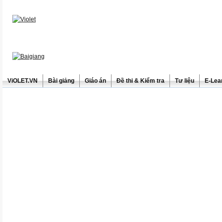
ViOLET.VN
Bài giảng
Giáo án
Đề thi & Kiểm tra
Tư liệu
E-Lea