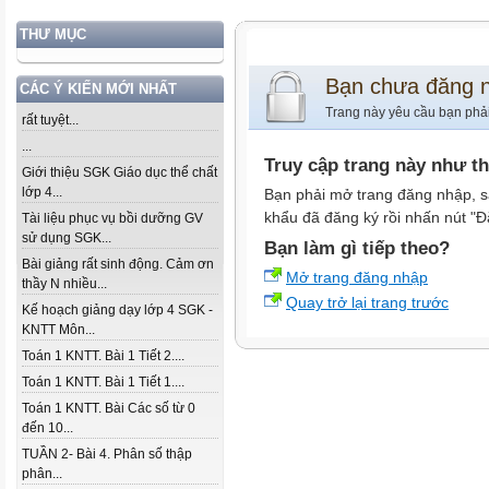
THƯ MỤC
Bạn chưa đăng 
CÁC Ý KIẾN MỚI NHẤT
Trang này yêu cầu bạn phả
rất tuyệt...
...
Truy cập trang này như t
Giới thiệu SGK Giáo dục thể chất
lớp 4...
Bạn phải mở trang đăng nhập, s
khẩu đã đăng ký rồi nhấn nút "Đ
Tài liệu phục vụ bồi dưỡng GV
sử dụng SGK...
Bạn làm gì tiếp theo?
Bài giảng rất sinh động. Cảm ơn
Mở trang đăng nhập
thầy N nhiều...
Quay trở lại trang trước
Kế hoạch giảng dạy lớp 4 SGK -
KNTT Môn...
Toán 1 KNTT. Bài 1 Tiết 2....
Toán 1 KNTT. Bài 1 Tiết 1....
Toán 1 KNTT. Bài Các số từ 0
đến 10...
TUẦN 2- Bài 4. Phân số thập
phân...