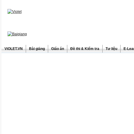
ViOLET.VN
Bài giảng
Giáo án
Đề thi & Kiểm tra
Tư liệu
E-Lea