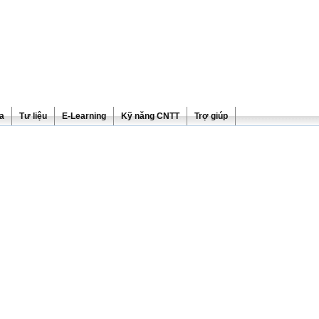
ra
Tư liệu
E-Learning
Kỹ năng CNTT
Trợ giúp