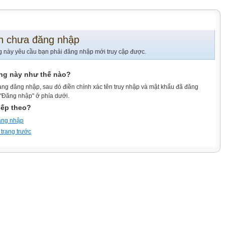
n chưa đăng nhập
g này yêu cầu bạn phải đăng nhập mới truy cập được.
ang này như thế nào?
ang đăng nhập, sau đó điền chính xác tên truy nhập và mật khẩu đã đăng
 "Đăng nhập" ở phía dưới.
iếp theo?
ăng nhập
 trang trước