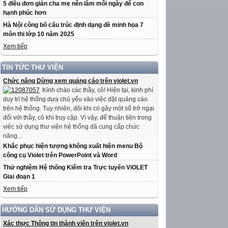
5 điều đơn giản cha mẹ nên làm mỗi ngày để con
hạnh phúc hơn
Hà Nội công bố cấu trúc định dạng đề minh họa 7
môn thi lớp 10 năm 2025
Xem tiếp
TIN TỨC THƯ VIỆN
Chức năng Dừng xem quảng cáo trên violet.vn
Kính chào các thầy, cô! Hiện tại, kinh phí
duy trì hệ thống dựa chủ yếu vào việc đặt quảng cáo
trên hệ thống. Tuy nhiên, đôi khi có gây một số trở ngại
đối với thầy, cô khi truy cập. Vì vậy, để thuận tiện trong
việc sử dụng thư viện hệ thống đã cung cấp chức
năng...
Khắc phục hiện tượng không xuất hiện menu Bộ
công cụ Violet trên PowerPoint và Word
Thử nghiệm Hệ thống Kiểm tra Trực tuyến ViOLET
Giai đoạn 1
Xem tiếp
HƯỚNG DẪN SỬ DỤNG THƯ VIỆN
Xác thực Thông tin thành viên trên violet.vn