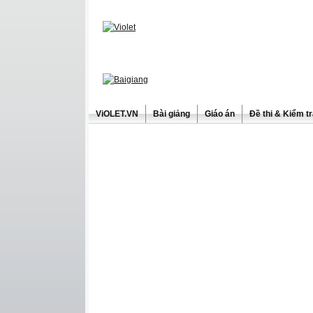
ViOLET.VN
Bài giảng
Giáo án
Đề thi & Kiểm t