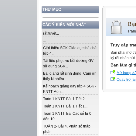
THƯ MỤC
Bạ
CÁC Ý KIẾN MỚI NHẤT
Tran
rất tuyệt...
...
Truy cập tr
Giới thiệu SGK Giáo dục thể chất
Bạn phải mở tr
lớp 4...
ký rồi nhấn nút
Tài liệu phục vụ bồi dưỡng GV
Bạn làm gì t
sử dụng SGK...
Mở trang đ
Bài giảng rất sinh động. Cảm ơn
thầy N nhiều...
Quay trở lại
Kế hoạch giảng dạy lớp 4 SGK -
KNTT Môn...
Toán 1 KNTT. Bài 1 Tiết 2....
Toán 1 KNTT. Bài 1 Tiết 1....
Toán 1 KNTT. Bài Các số từ 0
đến 10...
TUẦN 2- Bài 4. Phân số thập
phân...