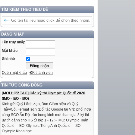
TÌM KIẾM THEO TIÊU ĐỀ
ĐĂNG NHẬP
Tên truy nhập
Mật khẩu
Ghi nhớ
Quên mật khẩu
ĐK thành viên
TIN TỨC CỘNG ĐỒNG
[MỜI HỢP TÁC] Các kỳ thi Olympic Quốc tế 2026
(IMO - IEO - ISO)
Kính gửi Quý Lãnh đạo, Ban Giám hiệu và Quý
Thầy/Cô, FermatTech (Đối tác Google tại VN) phối hợp
cùng SCO Ấn Độ trân trọng kính mời tham gia 3 kỳ thi
uy tín dành cho HS từ lớp 1 - 12: - IMO: Olympic Toán
Quốc tế. - IEO: Olympic Tiếng Anh Quốc tế. - ISO:
Olympic Khoa học...