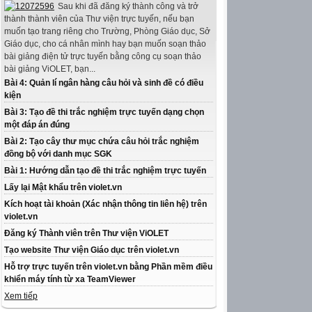
Sau khi đã đăng ký thành công và trở
thành thành viên của Thư viện trực tuyến, nếu bạn
muốn tạo trang riêng cho Trường, Phòng Giáo dục, Sở
Giáo dục, cho cá nhân mình hay bạn muốn soạn thảo
bài giảng điện tử trực tuyến bằng công cụ soạn thảo
bài giảng ViOLET, bạn...
Bài 4: Quản lí ngân hàng câu hỏi và sinh đề có điều
kiện
Bài 3: Tạo đề thi trắc nghiệm trực tuyến dạng chọn
một đáp án đúng
Bài 2: Tạo cây thư mục chứa câu hỏi trắc nghiệm
đồng bộ với danh mục SGK
Bài 1: Hướng dẫn tạo đề thi trắc nghiệm trực tuyến
Lấy lại Mật khẩu trên violet.vn
Kích hoạt tài khoản (Xác nhận thông tin liên hệ) trên
violet.vn
Đăng ký Thành viên trên Thư viện ViOLET
Tạo website Thư viện Giáo dục trên violet.vn
Hỗ trợ trực tuyến trên violet.vn bằng Phần mềm điều
khiển máy tính từ xa TeamViewer
Xem tiếp