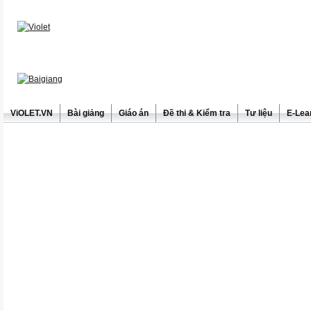
ViOLET.VN
Bài giảng
Giáo án
Đề thi & Kiểm tra
Tư liệu
E-Lea