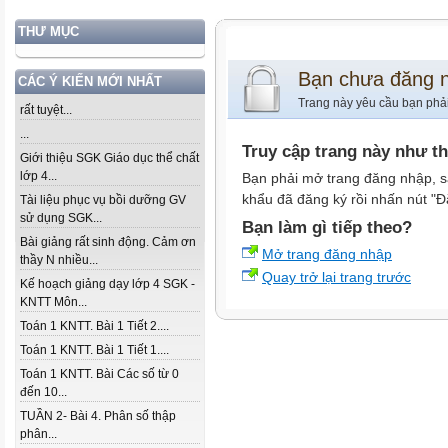
THƯ MỤC
Bạn chưa đăng 
CÁC Ý KIẾN MỚI NHẤT
Trang này yêu cầu bạn phả
rất tuyệt...
...
Truy cập trang này như t
Giới thiệu SGK Giáo dục thể chất
lớp 4...
Bạn phải mở trang đăng nhập, s
khẩu đã đăng ký rồi nhấn nút "Đ
Tài liệu phục vụ bồi dưỡng GV
sử dụng SGK...
Bạn làm gì tiếp theo?
Bài giảng rất sinh động. Cảm ơn
Mở trang đăng nhập
thầy N nhiều...
Quay trở lại trang trước
Kế hoạch giảng dạy lớp 4 SGK -
KNTT Môn...
Toán 1 KNTT. Bài 1 Tiết 2....
Toán 1 KNTT. Bài 1 Tiết 1....
Toán 1 KNTT. Bài Các số từ 0
đến 10...
TUẦN 2- Bài 4. Phân số thập
phân...