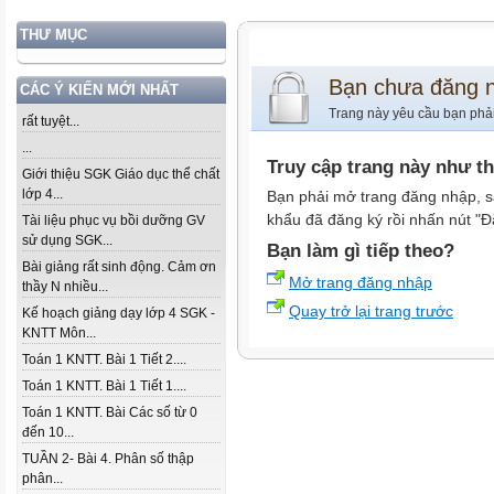
THƯ MỤC
Bạn chưa đăng 
CÁC Ý KIẾN MỚI NHẤT
Trang này yêu cầu bạn phả
rất tuyệt...
...
Truy cập trang này như t
Giới thiệu SGK Giáo dục thể chất
lớp 4...
Bạn phải mở trang đăng nhập, s
khẩu đã đăng ký rồi nhấn nút "Đ
Tài liệu phục vụ bồi dưỡng GV
sử dụng SGK...
Bạn làm gì tiếp theo?
Bài giảng rất sinh động. Cảm ơn
Mở trang đăng nhập
thầy N nhiều...
Quay trở lại trang trước
Kế hoạch giảng dạy lớp 4 SGK -
KNTT Môn...
Toán 1 KNTT. Bài 1 Tiết 2....
Toán 1 KNTT. Bài 1 Tiết 1....
Toán 1 KNTT. Bài Các số từ 0
đến 10...
TUẦN 2- Bài 4. Phân số thập
phân...