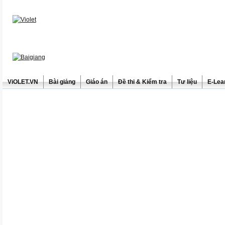
ViOLET.VN
Bài giảng
Giáo án
Đề thi & Kiểm tra
Tư liệu
E-Lea