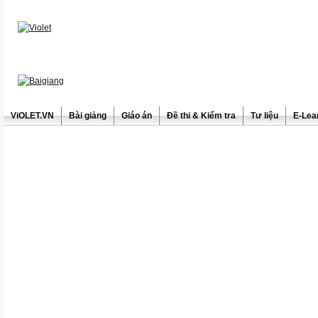
ViOLET.VN
Bài giảng
Giáo án
Đề thi & Kiểm tra
Tư liệu
E-Lea