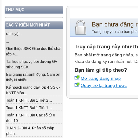
THƯ MỤC
Bạn chưa đăng 
CÁC Ý KIẾN MỚI NHẤT
Trang này yêu cầu bạn phả
rất tuyệt...
...
Truy cập trang này như t
Giới thiệu SGK Giáo dục thể chất
lớp 4...
Bạn phải mở trang đăng nhập, s
khẩu đã đăng ký rồi nhấn nút "Đ
Tài liệu phục vụ bồi dưỡng GV
sử dụng SGK...
Bạn làm gì tiếp theo?
Bài giảng rất sinh động. Cảm ơn
Mở trang đăng nhập
thầy N nhiều...
Quay trở lại trang trước
Kế hoạch giảng dạy lớp 4 SGK -
KNTT Môn...
Toán 1 KNTT. Bài 1 Tiết 2....
Toán 1 KNTT. Bài 1 Tiết 1....
Toán 1 KNTT. Bài Các số từ 0
đến 10...
TUẦN 2- Bài 4. Phân số thập
phân...