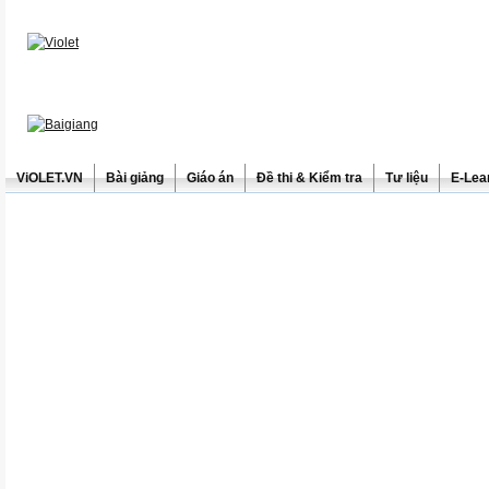
ViOLET.VN
Bài giảng
Giáo án
Đề thi & Kiểm tra
Tư liệu
E-Lea