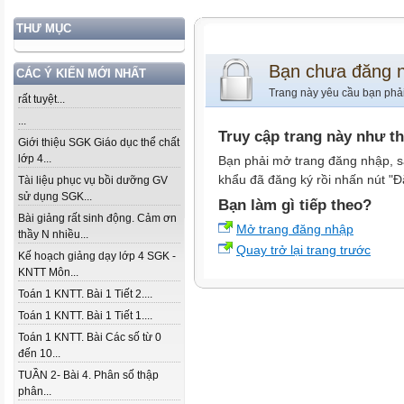
THƯ MỤC
Bạn chưa đăng 
CÁC Ý KIẾN MỚI NHẤT
Trang này yêu cầu bạn phả
rất tuyệt...
...
Truy cập trang này như t
Giới thiệu SGK Giáo dục thể chất
lớp 4...
Bạn phải mở trang đăng nhập, s
khẩu đã đăng ký rồi nhấn nút "Đ
Tài liệu phục vụ bồi dưỡng GV
sử dụng SGK...
Bạn làm gì tiếp theo?
Bài giảng rất sinh động. Cảm ơn
Mở trang đăng nhập
thầy N nhiều...
Quay trở lại trang trước
Kế hoạch giảng dạy lớp 4 SGK -
KNTT Môn...
Toán 1 KNTT. Bài 1 Tiết 2....
Toán 1 KNTT. Bài 1 Tiết 1....
Toán 1 KNTT. Bài Các số từ 0
đến 10...
TUẦN 2- Bài 4. Phân số thập
phân...