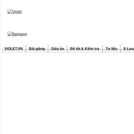
ViOLET.VN
Bài giảng
Giáo án
Đề thi & Kiểm tra
Tư liệu
E-Lea