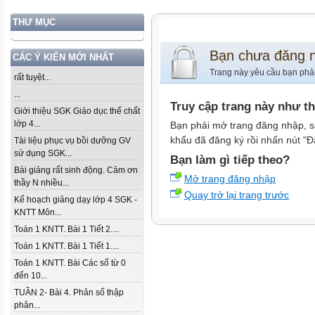
THƯ MỤC
Bạn chưa đăng 
CÁC Ý KIẾN MỚI NHẤT
Trang này yêu cầu bạn phả
rất tuyệt...
...
Truy cập trang này như t
Giới thiệu SGK Giáo dục thể chất
lớp 4...
Bạn phải mở trang đăng nhập, s
khẩu đã đăng ký rồi nhấn nút "Đ
Tài liệu phục vụ bồi dưỡng GV
sử dụng SGK...
Bạn làm gì tiếp theo?
Bài giảng rất sinh động. Cảm ơn
Mở trang đăng nhập
thầy N nhiều...
Quay trở lại trang trước
Kế hoạch giảng dạy lớp 4 SGK -
KNTT Môn...
Toán 1 KNTT. Bài 1 Tiết 2....
Toán 1 KNTT. Bài 1 Tiết 1....
Toán 1 KNTT. Bài Các số từ 0
đến 10...
TUẦN 2- Bài 4. Phân số thập
phân...