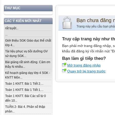
THƯ MỤC
Bạn chưa đăng 
CÁC Ý KIẾN MỚI NHẤT
Trang này yêu cầu bạn phả
rất tuyệt...
...
Truy cập trang này như t
Giới thiệu SGK Giáo dục thể chất
lớp 4...
Bạn phải mở trang đăng nhập, s
khẩu đã đăng ký rồi nhấn nút "Đ
Tài liệu phục vụ bồi dưỡng GV
sử dụng SGK...
Bạn làm gì tiếp theo?
Bài giảng rất sinh động. Cảm ơn
Mở trang đăng nhập
thầy N nhiều...
Quay trở lại trang trước
Kế hoạch giảng dạy lớp 4 SGK -
KNTT Môn...
Toán 1 KNTT. Bài 1 Tiết 2....
Toán 1 KNTT. Bài 1 Tiết 1....
Toán 1 KNTT. Bài Các số từ 0
đến 10...
TUẦN 2- Bài 4. Phân số thập
phân...