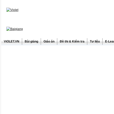
ViOLET.VN
Bài giảng
Giáo án
Đề thi & Kiểm tra
Tư liệu
E-Lea