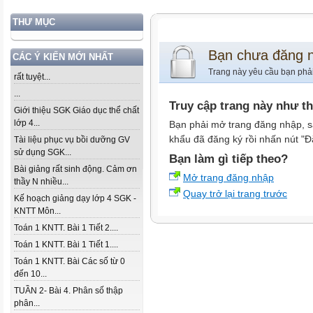
THƯ MỤC
Bạn chưa đăng 
CÁC Ý KIẾN MỚI NHẤT
Trang này yêu cầu bạn phả
rất tuyệt...
...
Truy cập trang này như t
Giới thiệu SGK Giáo dục thể chất
lớp 4...
Bạn phải mở trang đăng nhập, s
khẩu đã đăng ký rồi nhấn nút "Đ
Tài liệu phục vụ bồi dưỡng GV
sử dụng SGK...
Bạn làm gì tiếp theo?
Bài giảng rất sinh động. Cảm ơn
Mở trang đăng nhập
thầy N nhiều...
Quay trở lại trang trước
Kế hoạch giảng dạy lớp 4 SGK -
KNTT Môn...
Toán 1 KNTT. Bài 1 Tiết 2....
Toán 1 KNTT. Bài 1 Tiết 1....
Toán 1 KNTT. Bài Các số từ 0
đến 10...
TUẦN 2- Bài 4. Phân số thập
phân...