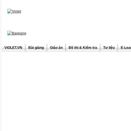
ViOLET.VN
Bài giảng
Giáo án
Đề thi & Kiểm tra
Tư liệu
E-Lea