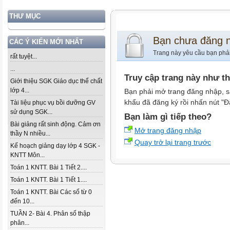
THƯ MỤC
Bạn chưa đăng 
CÁC Ý KIẾN MỚI NHẤT
Trang này yêu cầu bạn phả
rất tuyệt...
...
Truy cập trang này như t
Giới thiệu SGK Giáo dục thể chất
lớp 4...
Bạn phải mở trang đăng nhập, s
khẩu đã đăng ký rồi nhấn nút "Đ
Tài liệu phục vụ bồi dưỡng GV
sử dụng SGK...
Bạn làm gì tiếp theo?
Bài giảng rất sinh động. Cảm ơn
Mở trang đăng nhập
thầy N nhiều...
Quay trở lại trang trước
Kế hoạch giảng dạy lớp 4 SGK -
KNTT Môn...
Toán 1 KNTT. Bài 1 Tiết 2....
Toán 1 KNTT. Bài 1 Tiết 1....
Toán 1 KNTT. Bài Các số từ 0
đến 10...
TUẦN 2- Bài 4. Phân số thập
phân...