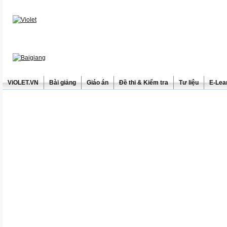
ViOLET.VN
Bài giảng
Giáo án
Đề thi & Kiểm tra
Tư liệu
E-Lea