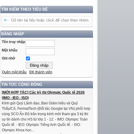
TÌM KIẾM THEO TIÊU ĐỀ
ĐĂNG NHẬP
Tên truy nhập
Mật khẩu
Ghi nhớ
Quên mật khẩu
ĐK thành viên
TIN TỨC CỘNG ĐỒNG
[MỜI HỢP TÁC] Các kỳ thi Olympic Quốc tế 2026
(IMO - IEO - ISO)
Kính gửi Quý Lãnh đạo, Ban Giám hiệu và Quý
Thầy/Cô, FermatTech (Đối tác Google tại VN) phối hợp
cùng SCO Ấn Độ trân trọng kính mời tham gia 3 kỳ thi
uy tín dành cho HS từ lớp 1 - 12: - IMO: Olympic Toán
Quốc tế. - IEO: Olympic Tiếng Anh Quốc tế. - ISO:
Olympic Khoa học...