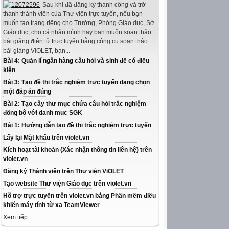
Sau khi đã đăng ký thành công và trở
thành thành viên của Thư viện trực tuyến, nếu bạn
muốn tạo trang riêng cho Trường, Phòng Giáo dục, Sở
Giáo dục, cho cá nhân mình hay bạn muốn soạn thảo
bài giảng điện tử trực tuyến bằng công cụ soạn thảo
bài giảng ViOLET, bạn...
Bài 4: Quản lí ngân hàng câu hỏi và sinh đề có điều
kiện
Bài 3: Tạo đề thi trắc nghiệm trực tuyến dạng chọn
một đáp án đúng
Bài 2: Tạo cây thư mục chứa câu hỏi trắc nghiệm
đồng bộ với danh mục SGK
Bài 1: Hướng dẫn tạo đề thi trắc nghiệm trực tuyến
Lấy lại Mật khẩu trên violet.vn
Kích hoạt tài khoản (Xác nhận thông tin liên hệ) trên
violet.vn
Đăng ký Thành viên trên Thư viện ViOLET
Tạo website Thư viện Giáo dục trên violet.vn
Hỗ trợ trực tuyến trên violet.vn bằng Phần mềm điều
khiển máy tính từ xa TeamViewer
Xem tiếp