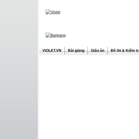
ViOLET.VN
Bài giảng
Giáo án
Đề thi & Kiểm t