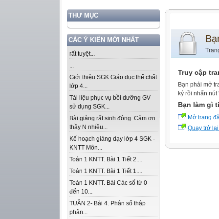
THƯ MỤC
Bạ
CÁC Ý KIẾN MỚI NHẤT
Tran
rất tuyệt...
...
Truy cập tr
Giới thiệu SGK Giáo dục thể chất
Bạn phải mở tr
lớp 4...
ký rồi nhấn nút
Tài liệu phục vụ bồi dưỡng GV
Bạn làm gì t
sử dụng SGK...
Mở trang đ
Bài giảng rất sinh động. Cảm ơn
thầy N nhiều...
Quay trở lại
Kế hoạch giảng dạy lớp 4 SGK -
KNTT Môn...
Toán 1 KNTT. Bài 1 Tiết 2....
Toán 1 KNTT. Bài 1 Tiết 1....
Toán 1 KNTT. Bài Các số từ 0
đến 10...
TUẦN 2- Bài 4. Phân số thập
phân...