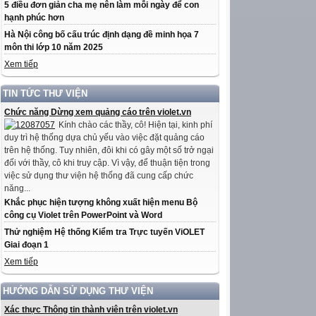
5 điều đơn giản cha mẹ nên làm mỗi ngày để con
hạnh phúc hơn
Hà Nội công bố cấu trúc định dạng đề minh họa 7
môn thi lớp 10 năm 2025
Xem tiếp
TIN TỨC THƯ VIỆN
Chức năng Dừng xem quảng cáo trên violet.vn
Kính chào các thầy, cô! Hiện tại, kinh phí
duy trì hệ thống dựa chủ yếu vào việc đặt quảng cáo
trên hệ thống. Tuy nhiên, đôi khi có gây một số trở ngại
đối với thầy, cô khi truy cập. Vì vậy, để thuận tiện trong
việc sử dụng thư viện hệ thống đã cung cấp chức
năng...
Khắc phục hiện tượng không xuất hiện menu Bộ
công cụ Violet trên PowerPoint và Word
Thử nghiệm Hệ thống Kiểm tra Trực tuyến ViOLET
Giai đoạn 1
Xem tiếp
HƯỚNG DẪN SỬ DỤNG THƯ VIỆN
Xác thực Thông tin thành viên trên violet.vn