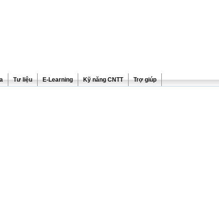
ra
Tư liệu
E-Learning
Kỹ năng CNTT
Trợ giúp