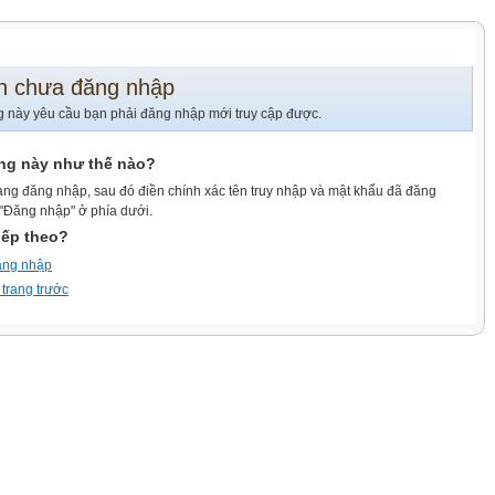
n chưa đăng nhập
g này yêu cầu bạn phải đăng nhập mới truy cập được.
ang này như thế nào?
ang đăng nhập, sau đó điền chính xác tên truy nhập và mật khẩu đã đăng
 "Đăng nhập" ở phía dưới.
iếp theo?
ăng nhập
 trang trước