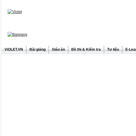
ViOLET.VN
Bài giảng
Giáo án
Đề thi & Kiểm tra
Tư liệu
E-Lea