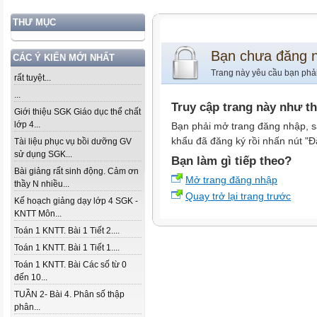
THƯ MỤC
Bạn chưa đăng 
CÁC Ý KIẾN MỚI NHẤT
Trang này yêu cầu bạn phả
rất tuyệt...
...
Truy cập trang này như t
Giới thiệu SGK Giáo dục thể chất
lớp 4...
Bạn phải mở trang đăng nhập, s
khẩu đã đăng ký rồi nhấn nút "Đ
Tài liệu phục vụ bồi dưỡng GV
sử dụng SGK...
Bạn làm gì tiếp theo?
Bài giảng rất sinh động. Cảm ơn
Mở trang đăng nhập
thầy N nhiều...
Quay trở lại trang trước
Kế hoạch giảng dạy lớp 4 SGK -
KNTT Môn...
Toán 1 KNTT. Bài 1 Tiết 2....
Toán 1 KNTT. Bài 1 Tiết 1....
Toán 1 KNTT. Bài Các số từ 0
đến 10...
TUẦN 2- Bài 4. Phân số thập
phân...