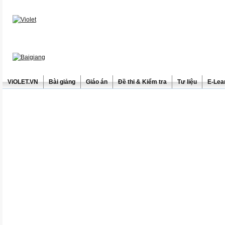
ViOLET.VN
Bài giảng
Giáo án
Đề thi & Kiểm tra
Tư liệu
E-Lea