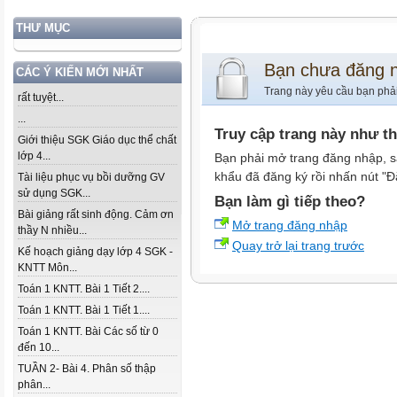
THƯ MỤC
Bạn chưa đăng 
CÁC Ý KIẾN MỚI NHẤT
Trang này yêu cầu bạn phả
rất tuyệt...
...
Truy cập trang này như t
Giới thiệu SGK Giáo dục thể chất
lớp 4...
Bạn phải mở trang đăng nhập, s
khẩu đã đăng ký rồi nhấn nút "Đ
Tài liệu phục vụ bồi dưỡng GV
sử dụng SGK...
Bạn làm gì tiếp theo?
Bài giảng rất sinh động. Cảm ơn
Mở trang đăng nhập
thầy N nhiều...
Quay trở lại trang trước
Kế hoạch giảng dạy lớp 4 SGK -
KNTT Môn...
Toán 1 KNTT. Bài 1 Tiết 2....
Toán 1 KNTT. Bài 1 Tiết 1....
Toán 1 KNTT. Bài Các số từ 0
đến 10...
TUẦN 2- Bài 4. Phân số thập
phân...