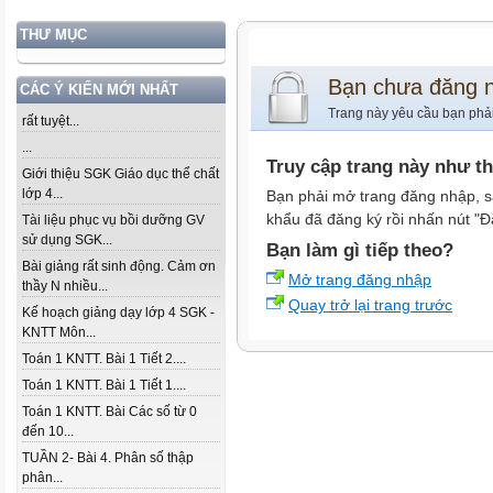
THƯ MỤC
Bạn chưa đăng 
CÁC Ý KIẾN MỚI NHẤT
Trang này yêu cầu bạn phả
rất tuyệt...
...
Truy cập trang này như t
Giới thiệu SGK Giáo dục thể chất
lớp 4...
Bạn phải mở trang đăng nhập, s
khẩu đã đăng ký rồi nhấn nút "Đ
Tài liệu phục vụ bồi dưỡng GV
sử dụng SGK...
Bạn làm gì tiếp theo?
Bài giảng rất sinh động. Cảm ơn
Mở trang đăng nhập
thầy N nhiều...
Quay trở lại trang trước
Kế hoạch giảng dạy lớp 4 SGK -
KNTT Môn...
Toán 1 KNTT. Bài 1 Tiết 2....
Toán 1 KNTT. Bài 1 Tiết 1....
Toán 1 KNTT. Bài Các số từ 0
đến 10...
TUẦN 2- Bài 4. Phân số thập
phân...