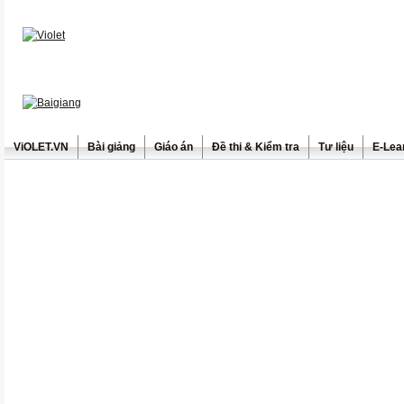
ViOLET.VN
Bài giảng
Giáo án
Đề thi & Kiểm tra
Tư liệu
E-Lea