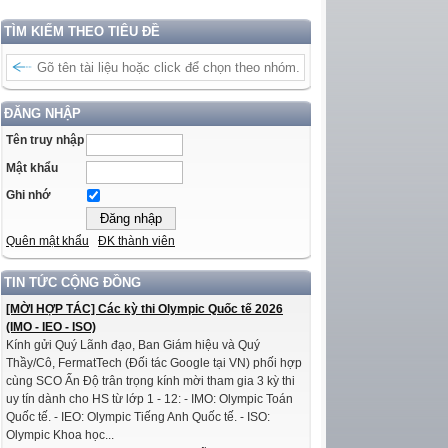
TÌM KIẾM THEO TIÊU ĐỀ
ĐĂNG NHẬP
Tên truy nhập
Mật khẩu
Ghi nhớ
Quên mật khẩu
ĐK thành viên
TIN TỨC CỘNG ĐỒNG
[MỜI HỢP TÁC] Các kỳ thi Olympic Quốc tế 2026
(IMO - IEO - ISO)
Kính gửi Quý Lãnh đạo, Ban Giám hiệu và Quý
Thầy/Cô, FermatTech (Đối tác Google tại VN) phối hợp
cùng SCO Ấn Độ trân trọng kính mời tham gia 3 kỳ thi
uy tín dành cho HS từ lớp 1 - 12: - IMO: Olympic Toán
Quốc tế. - IEO: Olympic Tiếng Anh Quốc tế. - ISO:
Olympic Khoa học...