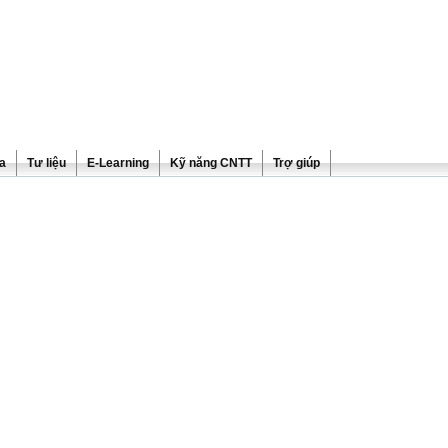
ra
Tư liệu
E-Learning
Kỹ năng CNTT
Trợ giúp