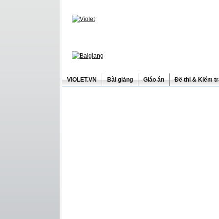
ViOLET.VN
Bài giảng
Giáo án
Đề thi & Kiểm t