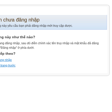
n chưa đăng nhập
g này yêu cầu bạn phải đăng nhập mới truy cập được.
ang này như thế nào?
ang đăng nhập, sau đó điền chính xác tên truy nhập và mật khẩu đã đăng
 "Đăng nhập" ở phía dưới.
iếp theo?
ăng nhập
 trang trước