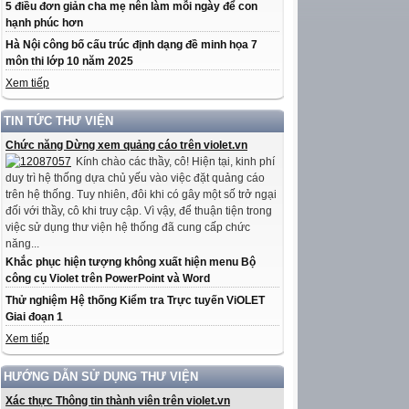
5 điều đơn giản cha mẹ nên làm mỗi ngày để con
hạnh phúc hơn
Hà Nội công bố cấu trúc định dạng đề minh họa 7
môn thi lớp 10 năm 2025
Xem tiếp
TIN TỨC THƯ VIỆN
Chức năng Dừng xem quảng cáo trên violet.vn
Kính chào các thầy, cô! Hiện tại, kinh phí
duy trì hệ thống dựa chủ yếu vào việc đặt quảng cáo
trên hệ thống. Tuy nhiên, đôi khi có gây một số trở ngại
đối với thầy, cô khi truy cập. Vì vậy, để thuận tiện trong
việc sử dụng thư viện hệ thống đã cung cấp chức
năng...
Khắc phục hiện tượng không xuất hiện menu Bộ
công cụ Violet trên PowerPoint và Word
Thử nghiệm Hệ thống Kiểm tra Trực tuyến ViOLET
Giai đoạn 1
Xem tiếp
HƯỚNG DẪN SỬ DỤNG THƯ VIỆN
Xác thực Thông tin thành viên trên violet.vn