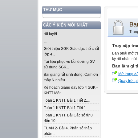
THƯ MỤC
Bạ
CÁC Ý KIẾN MỚI NHẤT
Tran
rất tuyệt...
...
Truy cập tr
Giới thiệu SGK Giáo dục thể chất
Bạn phải mở tr
lớp 4...
ký rồi nhấn nút
Tài liệu phục vụ bồi dưỡng GV
Bạn làm gì t
sử dụng SGK...
Mở trang đ
Bài giảng rất sinh động. Cảm ơn
thầy N nhiều...
Quay trở lại
Kế hoạch giảng dạy lớp 4 SGK -
KNTT Môn...
Toán 1 KNTT. Bài 1 Tiết 2....
Toán 1 KNTT. Bài 1 Tiết 1....
Toán 1 KNTT. Bài Các số từ 0
đến 10...
TUẦN 2- Bài 4. Phân số thập
phân...