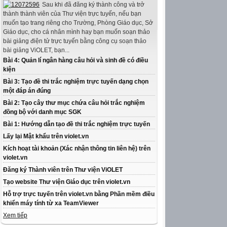
Sau khi đã đăng ký thành công và trở
thành thành viên của Thư viện trực tuyến, nếu bạn
muốn tạo trang riêng cho Trường, Phòng Giáo dục, Sở
Giáo dục, cho cá nhân mình hay bạn muốn soạn thảo
bài giảng điện tử trực tuyến bằng công cụ soạn thảo
bài giảng ViOLET, bạn...
Bài 4: Quản lí ngân hàng câu hỏi và sinh đề có điều
kiện
Bài 3: Tạo đề thi trắc nghiệm trực tuyến dạng chọn
một đáp án đúng
Bài 2: Tạo cây thư mục chứa câu hỏi trắc nghiệm
đồng bộ với danh mục SGK
Bài 1: Hướng dẫn tạo đề thi trắc nghiệm trực tuyến
Lấy lại Mật khẩu trên violet.vn
Kích hoạt tài khoản (Xác nhận thông tin liên hệ) trên
violet.vn
Đăng ký Thành viên trên Thư viện ViOLET
Tạo website Thư viện Giáo dục trên violet.vn
Hỗ trợ trực tuyến trên violet.vn bằng Phần mềm điều
khiển máy tính từ xa TeamViewer
Xem tiếp