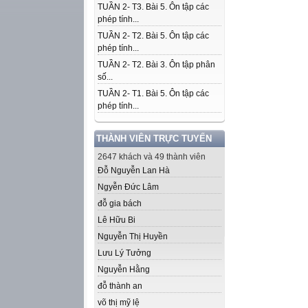
TUẦN 2- T3. Bài 5. Ôn tập các
phép tính...
TUẦN 2- T2. Bài 5. Ôn tập các
phép tính...
TUẦN 2- T2. Bài 3. Ôn tập phân
số...
TUẦN 2- T1. Bài 5. Ôn tập các
phép tính...
THÀNH VIÊN TRỰC TUYẾN
2647 khách và 49 thành viên
Đỗ Nguyễn Lan Hà
Ngyễn Đức Lâm
đỗ gia bách
Lê Hữu Bi
Nguyễn Thị Huyền
Lưu Lý Tưởng
Nguyễn Hằng
đỗ thành an
võ thị mỹ lệ